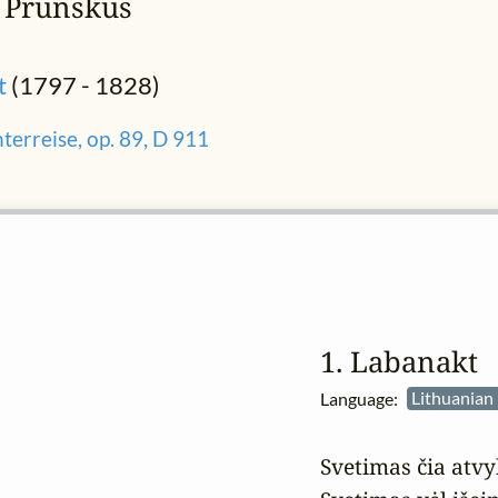
s Prunskus
t
(1797 - 1828)
terreise, op. 89, D 911
1. Labanakt
Language:
Lithuanian 
Svetimas čia atvy