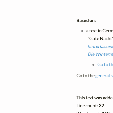
Based on:
a text in Ger
"Gute Nacht"
hinterlassen
Die Winterre
Go to th
Go to the
general s
This text was adde
Line count:
32