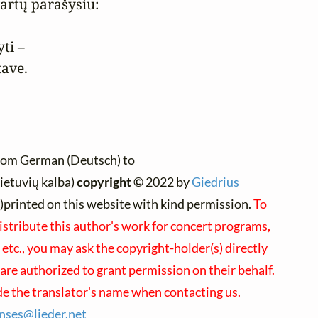
rtų parašysiu:

i –

tave.
rom German (Deutsch) to
ietuvių kalba)
copyright ©
2022 by
Giedrius
re)printed on this website with kind permission.
To
istribute this author's work for concert programs,
etc., you may ask the copyright-holder(s) directly
 are authorized to grant permission on their behalf.
de the translator's name when contacting us.
enses@
lieder.
net