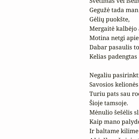
Svetimas vėl išei
Gegužė tada man
Gėlių puokšte,

Mergaitė kalbėjo a
Motina netgi api
Dabar pasaulis to
Kelias padengtas 
Negaliu pasirinkti
Savosios kelionės 
Turiu pats sau rod
Šioje tamsoje.

Mėnulio šešėlis sl
Kaip mano palydo
Ir baltame kilime
