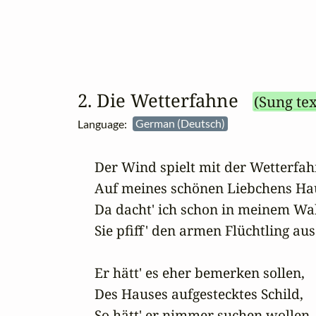
2. Die Wetterfahne
(Sung tex
Language:
German (Deutsch)
Der Wind spielt mit der Wetterfah
Auf meines schönen Liebchens Hau
Da dacht' ich schon in meinem Wah
Sie pfiff' den armen Flüchtling aus.
Er hätt' es eher bemerken sollen,

Des Hauses aufgestecktes Schild,

So hätt' er nimmer suchen wollen
