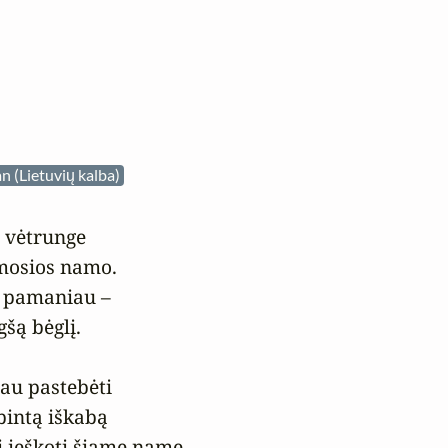
n (Lietuvių kalba)
 vėtrunge

osios namo.

 pamaniau –

gšą bėglį.

iau pastebėti

intą iškabą

i ieškoti šiame name
