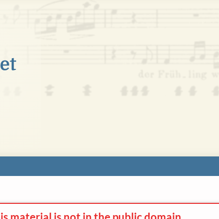
is material
is not
in the
public domain.