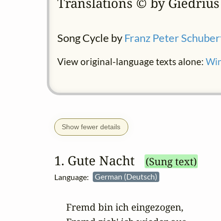
Translations © by Giedriu
Song Cycle by
Franz Peter Schuber
View original-language texts alone:
Win
Show fewer details
1. Gute Nacht
(Sung text)
Language:
German (Deutsch)
Fremd bin ich eingezogen,
