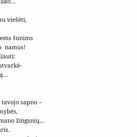
tako…

u viešėti,

iems šunims

o  namus!

auti:

tvarkė-

ą…

 tavojo sapno –

mybės,

 mano žingsnių…

is.
