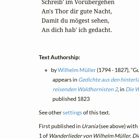
Schreib' im Vorübergehen

An's Thor dir gute Nacht,

Damit du mögest sehen,

An dich hab' ich gedacht.
Text Authorship:
by
Wilhelm Müller
(1794 - 1827), "G
appears in
Gedichte aus den hinterl
reisenden Waldhornisten 2
, in
Die W
published 1823
See other
settings
of this text.
First published in
Urania
(see above) with 
1 of
Wanderlieder von Wilhelm Müller. Die