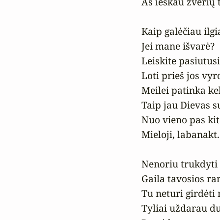
Aš ieškau žvėrių 
Kaip galėčiau ilgia
Jei mane išvarė?

Leiskite pasiutus
Loti prieš jos vyr
Meilei patinka keli
Taip jau Dievas su
Nuo vieno pas kit
Mieloji, labanakt.

Nenoriu trukdyti 
Gaila tavosios ra
Tu neturi girdėti
Tyliai uždarau dur