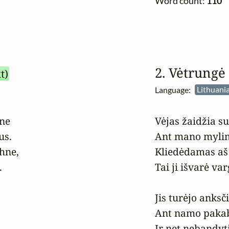
Word count:
110
2. Vėtrungė
t)
Language:
Lithuania
ne

Vėjas žaidžia su
s.

Ant mano mylim
ne,

Kliedėdamas aš


Tai ji išvarė var
Jis turėjo anksč
Ant namo pakab
Ir net nebandyt