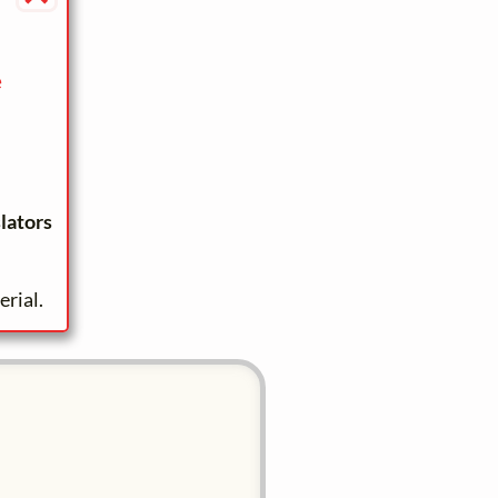
e
lators
rial.