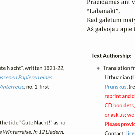
Praeidamas ant va
“Labanakt”,

Kad galėtum matyt
Aš galvojau apie 
Text Authorship:
ute Nacht", written 1821-22,
Translation f
assenen Papieren eines
Lithuanian (L
interreise
, no. 1, first
Prunskus
, (
reprint and d
CD booklets, 
or ask us; we
the title "Gute Nacht!" as no.
Please provi
 Winterreise. In 12 Liedern
.
Contact:
lic