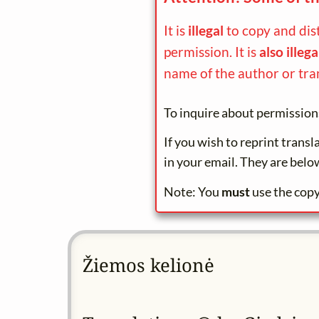
It is
illegal
to copy and dis
permission. It is
also illega
name of the author or tra
To inquire about permission
If you wish to reprint trans
in your email. They are belo
Note: You
must
use the copy
Žiemos kelionė