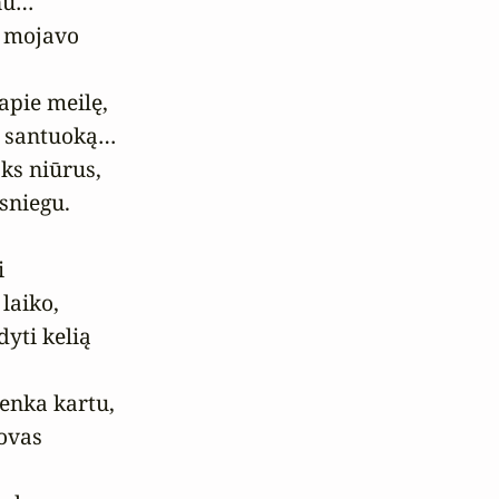
nu…

 mojavo

pie meilę,

e santuoką…

ks niūrus,

sniegu.



laiko,

yti kelią

enka kartu,

vas
