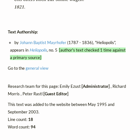
1821.
Text Authorship:
by
Johann Baptist Mayrhofer
(1787 - 1836), "Heliopolis",
appears in
Heliopolis
, no. 5
[author's text checked 1 time against
a primary source]
Go to the
general view
Research team for this page: Emily Ezust
[Administrator]
, Richard
Morris , Peter Rastl
[Guest Editor]
This text was added to the website between May 1995 and
September 2003.
Line count:
18
Word count:
94