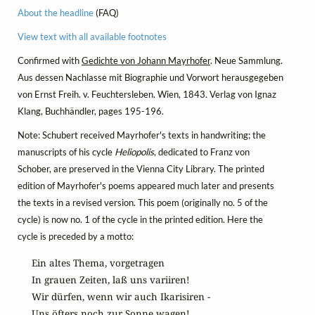
About the headline
(FAQ)
View text with all available footnotes
Confirmed with
Gedichte von Johann Mayrhofer
. Neue Sammlung.
Aus dessen Nachlasse mit Biographie und Vorwort herausgegeben
von Ernst Freih. v. Feuchtersleben. Wien, 1843. Verlag von Ignaz
Klang, Buchhändler, pages 195-196.
Note: Schubert received Mayrhofer's texts in handwriting; the
manuscripts of his cycle
Heliopolis
, dedicated to Franz von
Schober, are preserved in the Vienna City Library. The printed
edition of Mayrhofer's poems appeared much later and presents
the texts in a revised version. This poem (originally no. 5 of the
cycle) is now no. 1 of the cycle in the printed edition. Here the
cycle is preceded by a motto:
Ein altes Thema, vorgetragen

In grauen Zeiten, laß uns variiren!

Wir dürfen, wenn wir auch Ikarisiren -
