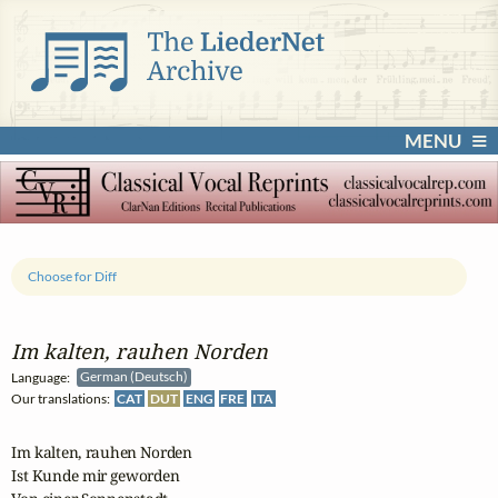
MENU
Choose for Diff
Im kalten, rauhen Norden
Language:
German (Deutsch)
Our translations:
CAT
DUT
ENG
FRE
ITA
Im kalten, rauhen Norden

Ist Kunde mir geworden
