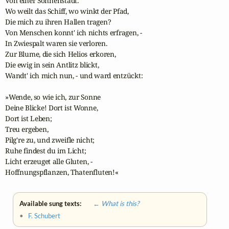
Von einer Sonnenstadt.

Wo weilt das Schiff, wo winkt der Pfad,

Die mich zu ihren Hallen tragen?

Von Menschen konnt' ich nichts erfragen, -

In Zwiespalt waren sie verloren.

Zur Blume, die sich Helios erkoren,

Die ewig in sein Antlitz blickt,

Wandt' ich mich nun, - und ward entzückt:

»Wende, so wie ich, zur Sonne

Deine Blicke! Dort ist Wonne,

Dort ist Leben; 

Treu ergeben,

Pilg're zu, und zweifle nicht;

Ruhe findest du im Licht;

Licht erzeuget alle Gluten, -

Hoffnungspflanzen, Thatenfluten!«
Available sung texts:
← What is this?
•
F. Schubert