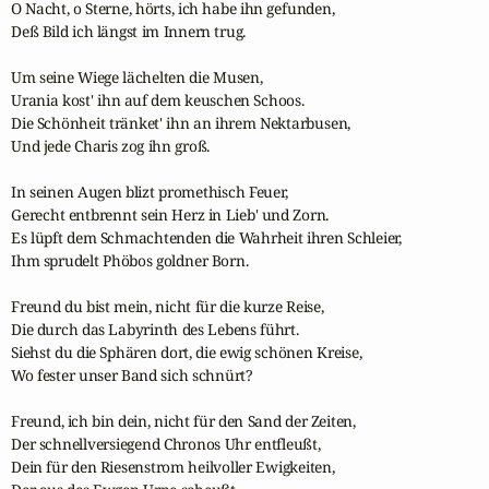
O Nacht, o Sterne, hörts, ich habe ihn gefunden,

Deß Bild ich längst im Innern trug.

Um seine Wiege lächelten die Musen,

Urania kost' ihn auf dem keuschen Schoos.

Die Schönheit tränket' ihn an ihrem Nektarbusen,

Und jede Charis zog ihn groß.

In seinen Augen blizt promethisch Feuer,

Gerecht entbrennt sein Herz in Lieb' und Zorn.

Es lüpft dem Schmachtenden die Wahrheit ihren Schleier,

Ihm sprudelt Phöbos goldner Born.

Freund du bist mein, nicht für die kurze Reise,

Die durch das Labyrinth des Lebens führt.

Siehst du die Sphären dort, die ewig schönen Kreise,

Wo fester unser Band sich schnürt?

Freund, ich bin dein, nicht für den Sand der Zeiten,

Der schnellversiegend Chronos Uhr entfleußt,

Dein für den Riesenstrom heilvoller Ewigkeiten,
