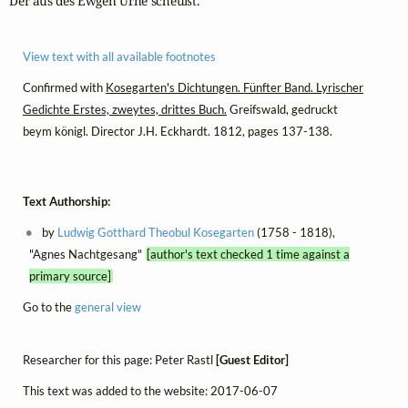
Der aus des Ewgen Urne scheußt.
View text with all available footnotes
Confirmed with
Kosegarten's Dichtungen. Fünfter Band. Lyrischer
Gedichte Erstes, zweytes, drittes Buch.
Greifswald, gedruckt
beym königl. Director J.H. Eckhardt. 1812, pages 137-138.
Text Authorship:
by
Ludwig Gotthard Theobul Kosegarten
(1758 - 1818),
"Agnes Nachtgesang"
[author's text checked 1 time against a
primary source]
Go to the
general view
Researcher for this page: Peter Rastl
[Guest Editor]
This text was added to the website: 2017-06-07