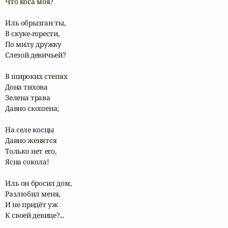
Что коса моя?

Иль обрызган ты,

В скуке-горести,

По милу дружку

Слезой девичьей?

В широких степях

Дона тихова

Зелена трава

Давно скошена;

На селе косцы

Давно женятся

Только нет его,

Ясна сокола!

Иль он бросил дом,

Разлюбил меня,

И не придёт уж

К своей девице?...
