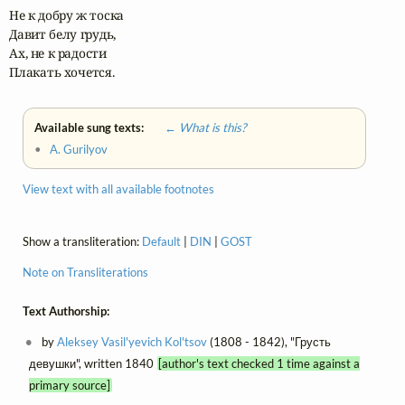
Не к добру ж тоска

Давит белу грудь,

Ах, не к радости

Плакать хочется.
Available sung texts:
← What is this?
•
A. Gurilyov
View text with all available footnotes
Show a transliteration:
Default
|
DIN
|
GOST
Note on Transliterations
Text Authorship:
by
Aleksey Vasil'yevich Kol'tsov
(1808 - 1842), "Грусть
девушки", written 1840
[author's text checked 1 time against a
primary source]