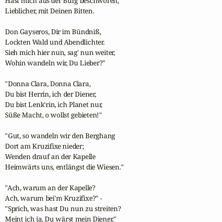
Hast mich aus der Burg beschworen,

Lieblicher, mit Deinen Bitten.

Don Gayseros, Dir im Bündniß,

Lockten Wald und Abendlichter.

Sieh mich hier nun, sag' nun weiter,

Wohin wandeln wir, Du Lieber?"

"Donna Clara, Donna Clara,

Du bist Herrin, ich der Diener,

Du bist Lenk'rin, ich Planet nur,

Süße Macht, o wollst gebieten!"

"Gut, so wandeln wir den Berghang

Dort am Kruzifixe nieder;

Wenden drauf an der Kapelle

Heimwärts uns, entlängst die Wiesen."

"Ach, warum an der Kapelle?

Ach, warum bei'm Kruzifixe?" -

"Sprich, was hast Du nun zu streiten?

Meint ich ja, Du wärst mein Diener."
