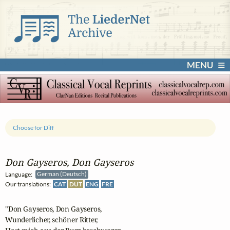
MENU
Choose for Diff
Don Gayseros, Don Gayseros
Language:
German (Deutsch)
Our translations:
CAT
DUT
ENG
FRE
"Don Gayseros, Don Gayseros,

Wunderlicher, schöner Ritter,
