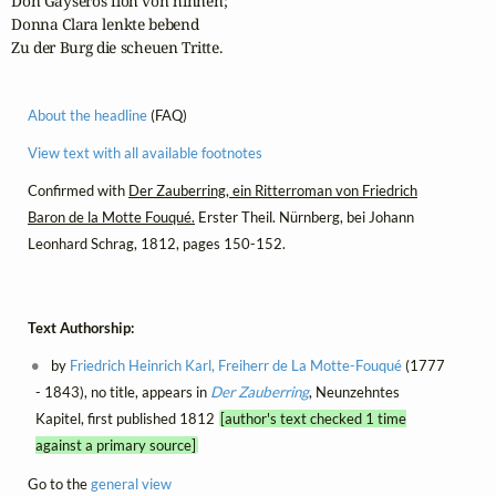
Don Gayseros floh von hinnen;

Donna Clara lenkte bebend

Zu der Burg die scheuen Tritte.
About the headline
(FAQ)
View text with all available footnotes
Confirmed with
Der Zauberring, ein Ritterroman von Friedrich
Baron de la Motte Fouqué.
Erster Theil. Nürnberg, bei Johann
Leonhard Schrag, 1812, pages 150-152.
Text Authorship:
by
Friedrich Heinrich Karl, Freiherr de La Motte-Fouqué
(1777
- 1843), no title, appears in
Der Zauberring
, Neunzehntes
Kapitel, first published 1812
[author's text checked 1 time
against a primary source]
Go to the
general view