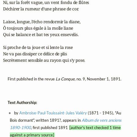
Ni, sur la forêt vague, un vent fondu de flûtes

Déchirer la rumeur d’une phrase de cor.

Laisse, longue, l’écho rendormir la diane,

Ô toujours plus égale à la molle liane

Qui se balance et bat tes yeux ensevelis.

Si proche de ta joue et si lente la rose

Ne va pas dissiper ce délice de plis

Secrètement sensible au rayon qui s’y pose.
First published in the revue
La Conque
, no. 9, November 1, 1891.
Text Authorship:
by
Ambroise-Paul-Touissaint-Jules Valéry
(1871 - 1945), "Au
Bois dormant", written 1891?, appears in
Album de vers anciens
1890-1900
, first published 1891
[author's text checked 1 time
against a primary source]