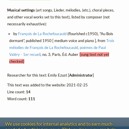
Musical settings
(art songs, Lieder, mélodies, (etc.), choral pieces,
and other vocal works set to this text), listed by composer (not
necessarily exhaustive):
by
François de La Rochefoucauld
(flourished c1950), "Au Bois
dormant", published 1950 [ medium voice and piano ], from
Trois
mélodies de François de La Rochefoucauld, poèmes de Paul
Valéry - 1er recueil
, no. 3, Paris, Éd. Auber
[sung text not yet
checked]
Researcher for this text: Emily Ezust [
Administrator
]
This text was added to the website: 2021-02-25
Line count:
14
Word count:
111
We use cookies for internal analytics and to earn much-