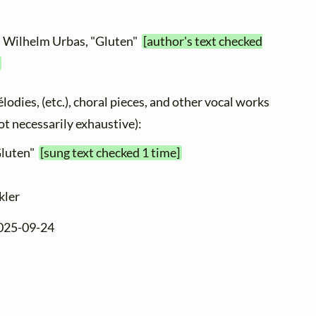
as Wilhelm Urbas, "Gluten"
[author's text checked
élodies, (etc.), choral pieces, and other vocal works
not necessarily exhaustive):
Gluten"
[sung text checked 1 time]
kler
2025-09-24