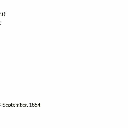
t!



3. September, 1854.