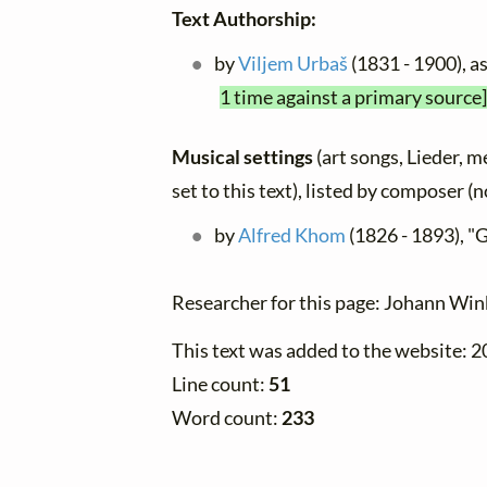
Text Authorship:
by
Viljem Urbaš
(1831 - 1900), 
1 time against a primary source]
Musical settings
(art songs, Lieder, m
set to this text), listed by composer (
by
Alfred Khom
(1826 - 1893), "
Researcher for this page: Johann Win
This text was added to the website: 
Line count:
51
Word count:
233