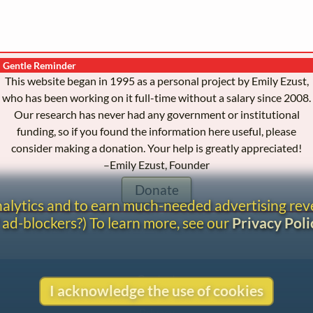
Gentle Reminder
This website began in 1995 as a personal project by Emily Ezust,
who has been working on it full-time without a salary since 2008.
Our research has never had any government or institutional
funding, so if you found the information here useful, please
consider making a donation. Your help is greatly appreciated!
–Emily Ezust, Founder
Donate
analytics and to earn much-needed advertising re
 ad-blockers?) To learn more, see our
Privacy Poli
Contact
I acknowledge the use of cookies
Copyright
Privacy