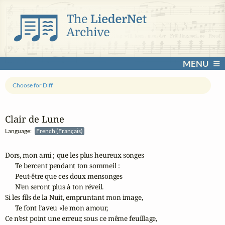
MENU
Choose for Diff
Clair de Lune
Language:
French (Français)
Dors, mon ami ; que les plus heureux songes

      Te bercent pendant ton sommeil :

      Peut-être que ces doux mensonges

      N’en seront plus à ton réveil.

Si les ﬁls de la Nuit, empruntant mon image,

      Te font l’aveu «le mon amour,

Ce n’est point une erreur, sous ce même feuillage,
