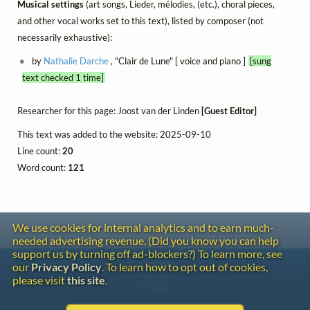
Musical settings
(art songs, Lieder, mélodies, (etc.), choral pieces,
and other vocal works set to this text), listed by composer (not
necessarily exhaustive):
by
Nathalie Darche
, "Clair de Lune" [ voice and piano ]
[sung
text checked 1 time]
Researcher for this page: Joost van der Linden
[Guest Editor]
This text was added to the website: 2025-09-10
Line count:
20
Word count:
121
We use cookies for internal analytics and to earn much-
needed advertising revenue. (Did you know you can help
support us by turning off ad-blockers?) To learn more, see
Contact
our
Privacy Policy
. To learn how to opt out of cookies,
Copyright
please visit
this site
.
Privacy