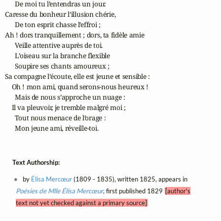
      De moi tu l’entendras un jour.

Caresse du bonheur l’illusion chérie,

      De ton esprit chasse l’effroi ;

Ah ! dors tranquillement ; dors, ta fidèle amie

      Veille attentive auprès de toi.

      L’oiseau sur la branche flexible

      Soupire ses chants amoureux ;

Sa compagne l’écoute, elle est jeune et sensible :

    Oh ! mon ami, quand serons-nous heureux !

      Mais de nous s’approche un nuage :

    Il va pleuvoir, je tremble malgré moi ;

      Tout nous menace de l’orage :

      Mon jeune ami, réveille-toi.
Text Authorship:
by
Élisa Mercœur
(1809 - 1835), written 1825, appears in
Poésies de Mlle Élisa Mercœur
, first published 1829
[author's
text not yet checked against a primary source]