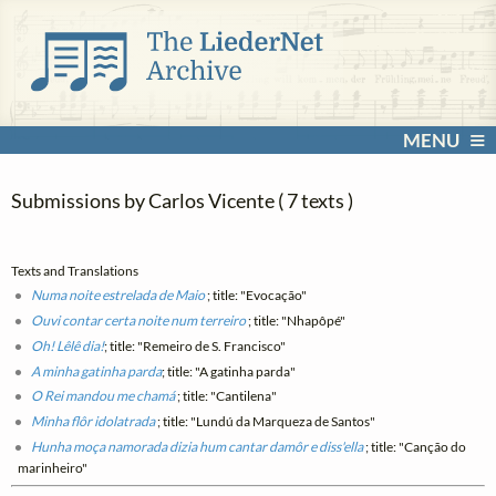
MENU
Submissions by Carlos Vicente ( 7 texts )
Texts and Translations
Numa noite estrelada de Maio
; title: "Evocação"
Ouvi contar certa noite num terreiro
; title: "Nhapôpé"
Oh! Lêlê dia!
; title: "Remeiro de S. Francisco"
A minha gatinha parda
; title: "A gatinha parda"
O Rei mandou me chamá
; title: "Cantilena"
Minha flôr idolatrada
; title: "Lundú da Marqueza de Santos"
Hunha moça namorada dizia hum cantar damôr e diss'ella
; title: "Canção do
marinheiro"