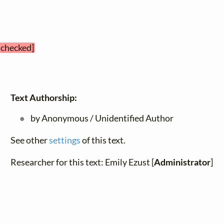
t checked]
Text Authorship:
by Anonymous / Unidentified Author
See other
settings
of this text.
Researcher for this text: Emily Ezust [
Administrator
]