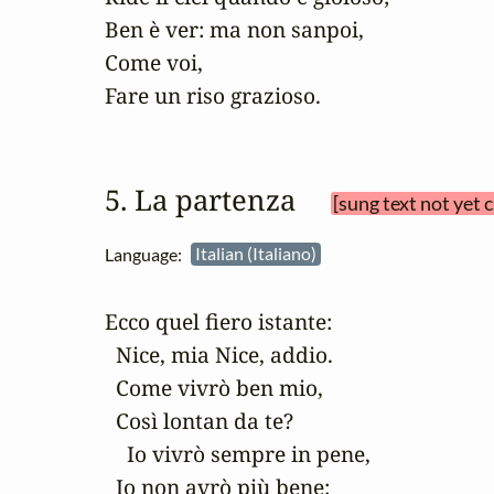
Ben è ver: ma non sanpoi,

Come voi,

Fare un riso grazioso.
5. La partenza 
[sung text not yet 
Language:
Italian (Italiano)
Ecco quel fiero istante:

  Nice, mia Nice, addio.

  Come vivrò ben mio,

  Così lontan da te?

    Io vivrò sempre in pene,

  Io non avrò più bene: 
