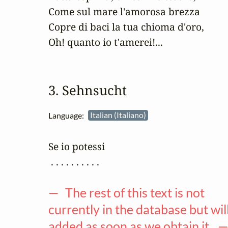
Come sul mare l'amorosa brezza

Copre di baci la tua chioma d'oro,

Oh! quanto io t'amerei!...
3. Sehnsucht
Language:
Italian (Italiano)
Se io potessi

 . . . . . . . . . .

— The rest of this text is not
currently in the database but wil
added as soon as we obtain it. 