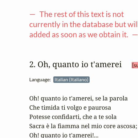
— The rest of this text is not
currently in the database but wil
added as soon as we obtain it. 
2. Oh, quanto io t'amerei 
[s
Language:
Italian (Italiano)
Oh! quanto io t'amerei, se la parola

Che timida ti volgo e paurosa

Potesse confidarti, che a te sola

Sacra è la fiamma nel mio core ascosa;

Oh! quanto io t'amerei!...
