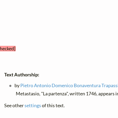
checked]
Text Authorship:
by
Pietro Antonio Domenico Bonaventura Trapass
Metastasio, "La partenza", written 1746, appears 
See other
settings
of this text.