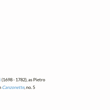
i
(1698 - 1782), as Pietro
in
Canzonette
, no. 5