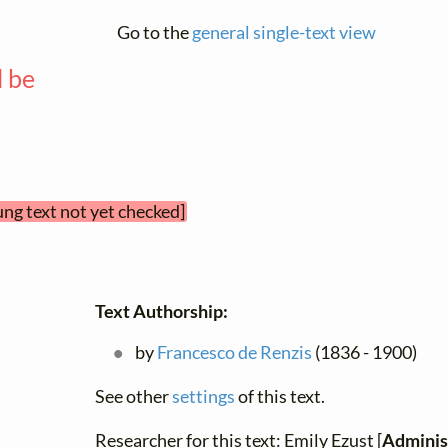
Go to the
general single-text view
l be
—
ung text not yet checked]
Text Authorship:
by
Francesco de Renzis
(1836 - 1900)
See other
settings
of this text.
Researcher for this text: Emily Ezust [
Adminis