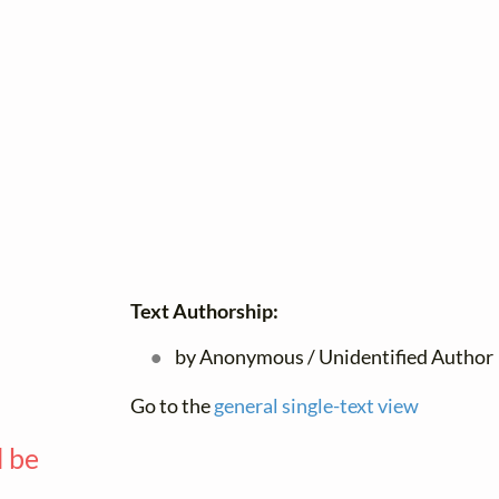
Text Authorship:
by Anonymous / Unidentified Author
Go to the
general single-text view
l be
—