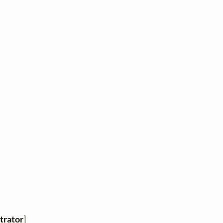
trator
]