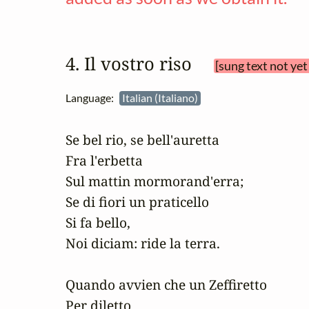
4. Il vostro riso 
[sung text not ye
Language:
Italian (Italiano)
Se bel rio, se bell'auretta

Fra l'erbetta

Sul mattin mormorand'erra;

Se di fiori un praticello

Si fa bello,

Noi diciam: ride la terra.

Quando avvien che un Zeffiretto

Per diletto
