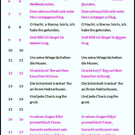
6
6
Weihes
tunden,
S
tunden,
Dem sehnsucht
s
krank mein
Dem sehnsuchtkrank mein
7
7
Herz entgegenschlug,
Herz entgegen
schlug,
O Nacht, o Sterne, hörts, ich
O Nacht, o Sterne, hörts, ich
8
8
habe ihn gefunden,
habe ihn gefunden,
Deß Bild ich längst im
Deß Bild ich längst im
Bus
en
9
9
Inn
e
r
n trug.
trug.
10
10
Um seine Wiege lächelten
Um seine Wiege lächelten
11
11
die Musen,
die Musen,
Urania kost' ih
n
auf dem
Urania kos
'
t' ih
m
auf dem
12
12
keuschen Schoo
s.
keuschen Schoo
ß,
Die Schönheit tränket' ihn
Die Schönheit tränket' ihn
13
13
an ihrem Nektarbusen,
an ihrem Nektarbusen,
Und jede Charis zog ihn
Und jede Charis zog ihn
14
14
groß.
groß.
15
15
In seinen Augen blizt
In seinen Augen bli
t
zt
16
16
promethisch Feuer
,
promethisch Feuer
.
Gerecht entbrennt sein
Gerecht entbrennt sein
17
17