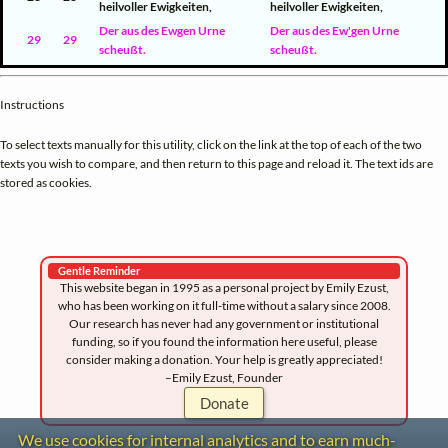
heilvoller Ewigkeiten,
heilvoller Ewigkeiten,
Der aus des Ewgen Urne
Der aus des Ew
'
gen Urne
29
29
scheußt.
scheußt.
Instructions
To select texts manually for this utility, click on the link at the top of each of the two
texts you wish to compare, and then return to this page and reload it. The text ids are
stored as cookies.
Gentle Reminder
This website began in 1995 as a personal project by Emily Ezust,
who has been working on it full-time without a salary since 2008.
Our research has never had any government or institutional
funding, so if you found the information here useful, please
consider making a donation. Your help is greatly appreciated!
–Emily Ezust, Founder
Donate
We use cookies for internal analytics and to earn much-