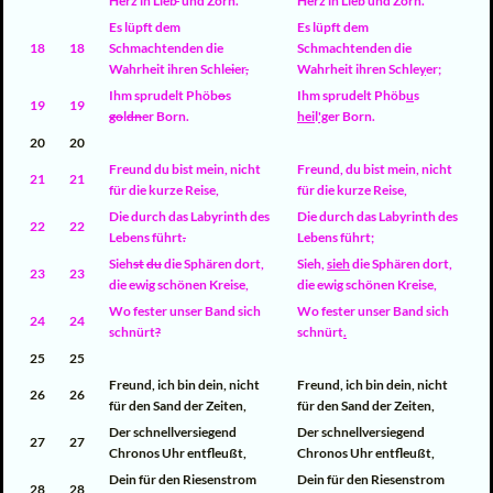
Herz in Lieb
'
und Zorn.
Herz in Lieb und Zorn.
Es lüpft dem
Es lüpft dem
18
18
Schmachtenden die
Schmachtenden die
Wahrheit ihren Schle
i
er
,
Wahrheit ihren Schle
y
er
;
Ihm sprudelt Phöb
o
s
Ihm sprudelt Phöb
u
s
19
19
go
l
dn
er Born.
hei
l
'g
er Born.
20
20
Freund du bist mein, nicht
Freund
,
du bist mein, nicht
21
21
für die kurze Reise,
für die kurze Reise,
Die durch das Labyrinth des
Die durch das Labyrinth des
22
22
Lebens führt
.
Lebens führt
;
Sieh
st
du
die Sphären dort,
Sieh
,
sieh
die Sphären dort,
23
23
die ewig schönen Kreise,
die ewig schönen Kreise,
Wo fester unser Band sich
Wo fester unser Band sich
24
24
schnürt
?
schnürt
.
25
25
Freund, ich bin dein, nicht
Freund, ich bin dein, nicht
26
26
für den Sand der Zeiten,
für den Sand der Zeiten,
Der schnellversiegend
Der schnellversiegend
27
27
Chronos Uhr entfleußt,
Chronos Uhr entfleußt,
Dein für den Riesenstrom
Dein für den Riesenstrom
28
28