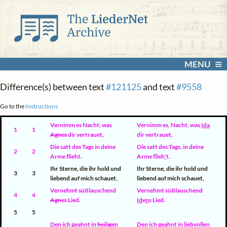
MENU
Difference(s) between text
#121125
and text
#9558
Go to the
Instructions
Vernimm es Nacht, was
Vernimm es
,
Nacht, was
Ida
1
1
Agnes
dir vertrauet,
dir vertrauet,
Die satt des Tags in deine
Die satt des Tags
,
in deine
2
2
Arme flieht.
Arme flieh
'
t.
Ihr Sterne, die ihr hold und
Ihr Sterne, die ihr hold und
3
3
liebend auf mich schauet,
liebend auf mich schauet,
Vernehmt süßlauschend
Vernehmt süßlauschend
4
4
Agn
es Lied.
Id
e
n
s Lied.
5
5
Den ich geahnt in
hei
li
g
en
Den ich geahnt in lie
bvolle
n