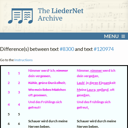
MENU
Difference(s) between text
#8300
and text
#120974
Go to the
Instructions
Nimmer werd
'
ich
,
nimmer
Nimmer
,
nimmer
werd ich
1
1
dein verge
ss
en,
dein verge
ß
en,
2
2
Kühle
,
grü
ne
Du
nke
lhe
it
,
Laub'
,
i
n
d
e
ren
Ei
n
sam
keit
Wo m
ein
li
e
bes
Mädch
en
M
eine
Laura, w
e
ila
n
d,
oft
3
3
oft gese
ss
en,
gese
ß
en,
Und des Frühlings sich
Und des Frühlings sich
4
4
gefreut
!
gefreut
.
5
5
Schauer wird durch meine
Schauer wird durch meine
6
6
Nerven beben,
Nerven beben,