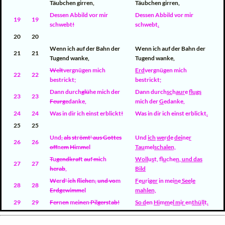
Täubchen girren,
Täubchen girren,
Dessen Abbild vor mir
Dessen Abbild vor mir
19
19
schwebt
!
schwebt
.
20
20
Wenn ich auf der Bahn der
Wenn ich auf der Bahn der
21
21
Tugend wanke,
Tugend wanke,
Welt
vergnügen mich
Erd
vergnügen mich
22
22
bestrickt;
bestrickt;
Dann durch
glü
he mich der
Dann durch
sc
h
aur
e
flugs
23
23
Feurg
edanke,
mich der
G
edanke,
24
24
Was in dir ich einst erblickt
!
Was in dir ich einst erblickt
.
25
25
Und
,
als
st
r
ömt' aus Gott
e
s
Und
ich
we
r
d
e
dei
ne
r
26
26
off
ne
m
Hi
m
m
el
Tau
mel
schalen,
T
u
gendkraf
t
au
f
mi
ch
Woll
u
s
t
,
f
lu
che
n
,
und das
27
27
h
e
rab
,
Bild
W
er
d'
i
ch
fl
i
ehe
n
,
und vo
m
F
e
u
ri
ger
in mei
n
e
See
l
e
28
28
Erdg
e
w
i
mm
el
mahlen,
29
29
F
e
r
n
en
mei
n
en
Pi
l
gers
t
ab!
So d
en
Hi
m
m
e
l m
i
r
en
thü
l
l
t
.