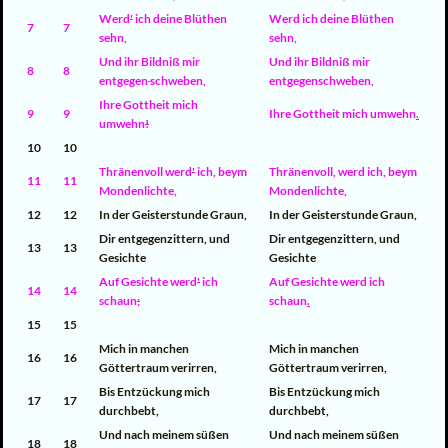
Werd
'
ich deine Blüthen
Werd ich deine Blüthen
7
7
sehn,
sehn,
Und ihr Bildniß mir
Und ihr Bildniß mir
8
8
entgegen
schweben,
entgegenschweben,
Ihre Gottheit mich
9
9
Ihre Gottheit mich umwehn
.
umwehn
!
10
10
Thränenvoll werd
'
ich, beym
Thränenvoll
,
werd ich, beym
11
11
Mondenlichte,
Mondenlichte,
12
12
In der Geisterstunde Graun,
In der Geisterstunde Graun,
Dir entgegenzittern, und
Dir entgegenzittern, und
13
13
Gesichte
Gesichte
Auf Gesichte werd
'
ich
Auf Gesichte werd ich
14
14
schaun
;
schaun
.
15
15
Mich in manchen
Mich in manchen
16
16
Göttertraum verirren,
Göttertraum verirren,
Bis Entzückung mich
Bis Entzückung mich
17
17
durchbebt,
durchbebt,
Und nach meinem süßen
Und nach meinem süßen
18
18