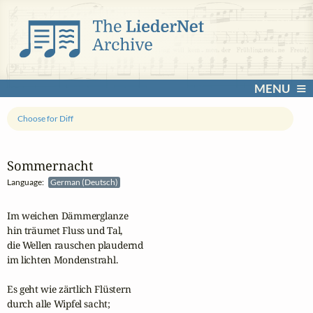
MENU
Choose for Diff
Sommernacht
Language:
German (Deutsch)
Im weichen Dämmerglanze

hin träumet Fluss und Tal,

die Wellen rauschen plaudernd

im lichten Mondenstrahl.

Es geht wie zärtlich Flüstern

durch alle Wipfel sacht;
