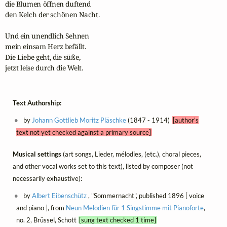
die Blumen öffnen duftend

den Kelch der schönen Nacht.

Und ein unendlich Sehnen

mein einsam Herz befällt.

Die Liebe geht, die süße,

jetzt leise durch die Welt.
Text Authorship:
by
Johann Gottlieb Moritz Pläschke
(1847 - 1914)
[author's
text not yet checked against a primary source]
Musical settings
(art songs, Lieder, mélodies, (etc.), choral pieces,
and other vocal works set to this text), listed by composer (not
necessarily exhaustive):
by
Albert Eibenschütz
, "Sommernacht", published 1896 [ voice
and piano ], from
Neun Melodien für 1 Singstimme mit Pianoforte
,
no. 2, Brüssel, Schott
[sung text checked 1 time]