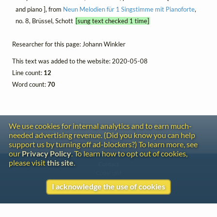
and piano ], from
Neun Melodien für 1 Singstimme mit Pianoforte
,
no. 8, Brüssel, Schott
[sung text checked 1 time]
Researcher for this page: Johann Winkler
This text was added to the website: 2020-05-08
Line count:
12
Word count:
70
We use cookies for internal analytics and to earn much-
needed advertising revenue. (Did you know you can help
support us by turning off ad-blockers?) To learn more, see
our
Privacy Policy
. To learn how to opt out of cookies,
please visit
this site
.
Contact
Copyright
Privacy
I acknowledge the use of cookies
Copyright © 2026 The LiederNet Archive