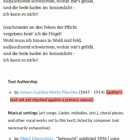
aufjauchzend schwärmen, wohin mir's gefällt,

und die Seele baden im Sonnenlicht -

ich kann es nicht!

Geschmiedet an den Felsen der Pflicht

vergebens breit' ich die Flügel!

Wohl muss ich hinaus in Wald und Feld,

aufjauchzend schwärmen, wohin mir's gefällt,

und die Seele baden im Sonnenlicht -

ich kann es nicht!
Text Authorship:
by
Johann Gottlieb Moritz Pläschke
(1847 - 1914)
[author's
text not yet checked against a primary source]
Musical settings
(art songs, Lieder, mélodies, (etc.), choral pieces,
and other vocal works set to this text), listed by composer (not
necessarily exhaustive):
by
Albert Eibenschütz
, "Sehnsucht", published 1896 [ voice