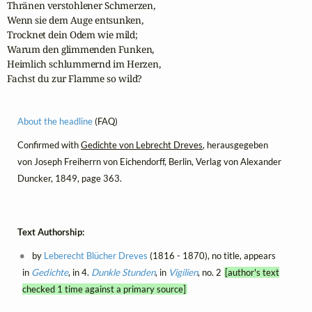
Thränen verstohlener Schmerzen,

Wenn sie dem Auge entsunken,

Trocknet dein Odem wie mild;

Warum den glimmenden Funken, 

Heimlich schlummernd im Herzen,

Fachst du zur Flamme so wild?
About the headline
(FAQ)
Confirmed with
Gedichte von Lebrecht Dreves
, herausgegeben
von Joseph Freiherrn von Eichendorff, Berlin, Verlag von Alexander
Duncker, 1849, page 363.
Text Authorship:
by
Leberecht Blücher Dreves
(1816 - 1870), no title, appears
in
Gedichte
, in 4.
Dunkle Stunden
, in
Vigilien
, no. 2
[author's text
checked 1 time against a primary source]