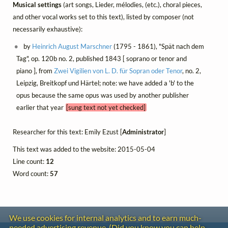
Musical settings
(art songs, Lieder, mélodies, (etc.), choral pieces,
and other vocal works set to this text), listed by composer (not
necessarily exhaustive):
by
Heinrich August Marschner
(1795 - 1861), "Spät nach dem
Tag", op. 120b no. 2, published 1843 [ soprano or tenor and
piano ], from
Zwei Vigilien von L. D. für Sopran oder Tenor
, no. 2,
Leipzig, Breitkopf und Härtel; note: we have added a 'b' to the
opus because the same opus was used by another publisher
earlier that year
[sung text not yet checked]
Researcher for this text: Emily Ezust [
Administrator
]
This text was added to the website: 2015-05-04
Line count:
12
Word count:
57
We use cookies for internal analytics and to earn much-
needed advertising revenue. (Did you know you can help