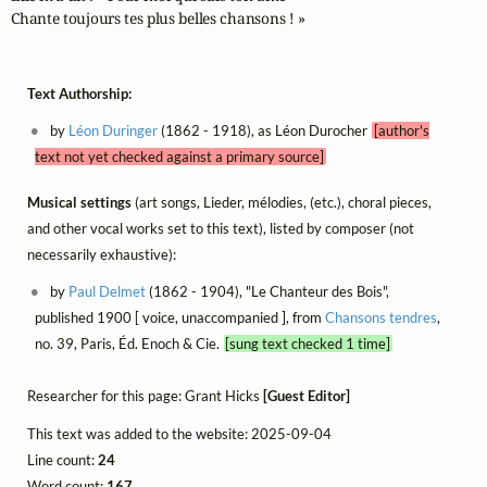
Chante toujours tes plus belles chansons ! »
Text Authorship:
by
Léon Duringer
(1862 - 1918), as Léon Durocher
[author's
text not yet checked against a primary source]
Musical settings
(art songs, Lieder, mélodies, (etc.), choral pieces,
and other vocal works set to this text), listed by composer (not
necessarily exhaustive):
by
Paul Delmet
(1862 - 1904), "Le Chanteur des Bois",
published 1900 [ voice, unaccompanied ], from
Chansons tendres
,
no. 39, Paris, Éd. Enoch & Cie.
[sung text checked 1 time]
Researcher for this page: Grant Hicks
[Guest Editor]
This text was added to the website: 2025-09-04
Line count:
24
Word count:
167