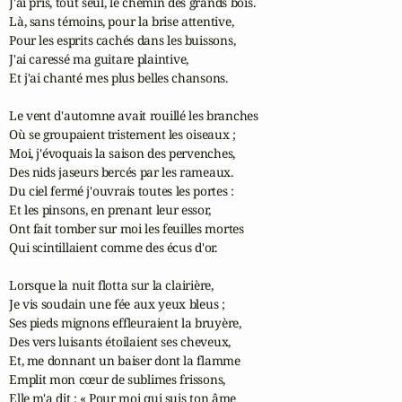
J'ai pris, tout seul, le chemin des grands bois.

Là, sans témoins, pour la brise attentive,

Pour les esprits cachés dans les buissons,

J'ai caressé ma guitare plaintive,

Et j'ai chanté mes plus belles chansons.

Le vent d'automne avait rouillé les branches

Où se groupaient tristement les oiseaux ;

Moi, j'évoquais la saison des pervenches,

Des nids jaseurs bercés par les rameaux.

Du ciel fermé j'ouvrais toutes les portes :

Et les pinsons, en prenant leur essor,

Ont fait tomber sur moi les feuilles mortes

Qui scintillaient comme des écus d'or.

Lorsque la nuit flotta sur la clairière,

Je vis soudain une fée aux yeux bleus ;

Ses pieds mignons effleuraient la bruyère,

Des vers luisants étoilaient ses cheveux,

Et, me donnant un baiser dont la flamme

Emplit mon cœur de sublimes frissons,

Elle m'a dit : « Pour moi qui suis ton âme
