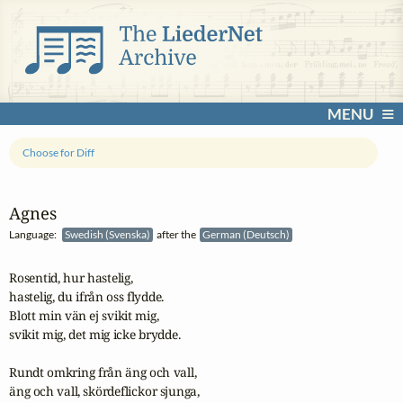
MENU
Choose for Diff
Agnes
Language:
Swedish (Svenska)
after the
German (Deutsch)
Rosentid, hur hastelig,

hastelig, du ifrån oss flydde.

Blott min vän ej svikit mig,

svikit mig, det mig icke brydde.

Rundt omkring från äng och vall,

äng och vall, skördeflickor sjunga,
