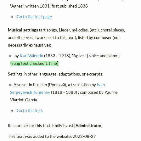
"Agnes", written 1831, first published 1838
Go to the text page.
Musical settings
(art songs, Lieder, mélodies, (etc.), choral pieces,
and other vocal works set to this text), listed by composer (not
necessarily exhaustive):
by
Karl Valentin
(1853 - 1918), "Agnes" [ voice and piano ]
[sung text checked 1 time]
Settings in other languages, adaptations, or excerpts:
Also set in Russian (Русский), a translation by
Ivan
Sergeyevich Turgenev
(1818 - 1883) ; composed by Pauline
Viardot-García.
Go to the text.
Researcher for this text: Emily Ezust [
Administrator
]
This text was added to the website: 2022-08-27