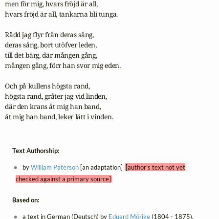
men för mig, hvars fröjd är all,

hvars fröjd är all, tankarna bli tunga.

Rädd jag flyr från deras sång,

deras sång, bort utöfver leden,

till det bärg, där mången gång,

mången gång, förr han svor mig eden.

Och på kullens högsta rand,

högsta rand, gråter jag vid linden,

där den krans åt mig han band,

åt mig han band, leker lätt i vinden.
Text Authorship:
by
William Paterson
[an adaptation]
[author's text not yet
checked against a primary source]
Based on:
a text in German (Deutsch) by
Eduard Mörike
(1804 - 1875),