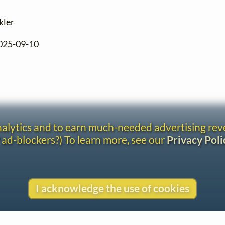
kler
2025-09-10
analytics and to earn much-needed advertising re
 ad-blockers?) To learn more, see our
Privacy Poli
I acknowledge the use of cookies