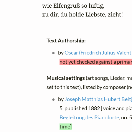
wie Elfengruß so luftig,

zu dir, du holde Liebste, zieht!
Text Authorship:
by
Oscar (Friedrich Julius Valen
not yet checked against a prima
Musical settings
(art songs, Lieder, m
set to this text), listed by composer (
by
Joseph Matthias Hubert Belt
5, published 1882 [ voice and pi
Begleitung des Pianoforte
, no.
time]