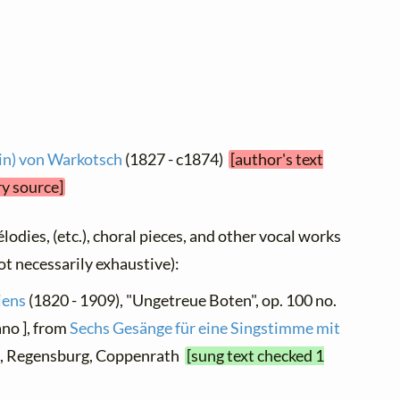
tin) von Warkotsch
(1827 - c1874)
[author's text
ry source]
élodies, (etc.), choral pieces, and other vocal works
not necessarily exhaustive):
jens
(1820 - 1909), "Ungetreue Boten", op. 100 no.
ano ], from
Sechs Gesänge für eine Singstimme mit
 5, Regensburg, Coppenrath
[sung text checked 1