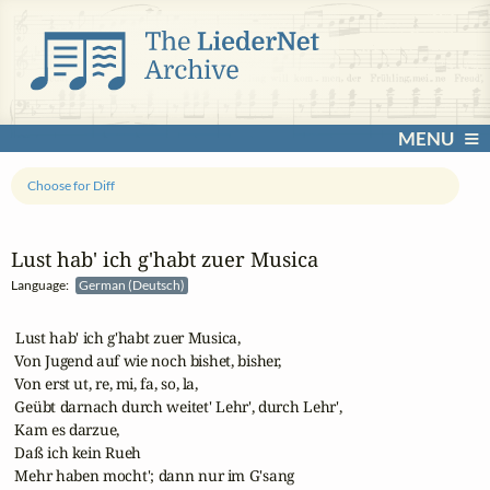
MENU
Choose for Diff
Lust hab' ich g'habt zuer Musica
Language:
German (Deutsch)
 Lust hab' ich g'habt zuer Musica,

 Von Jugend auf wie noch bishet, bisher,

 Von erst ut, re, mi, fa, so, la,

 Geübt darnach durch weitet' Lehr', durch Lehr',

 Kam es darzue,

 Daß ich kein Rueh

 Mehr haben mocht'; dann nur im G'sang
