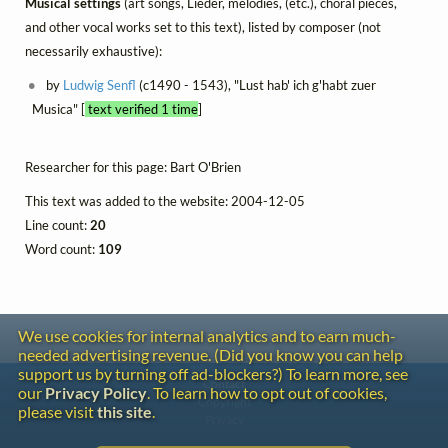
Musical settings
(art songs, Lieder, mélodies, (etc.), choral pieces,
and other vocal works set to this text), listed by composer (not
necessarily exhaustive):
by
Ludwig Senfl
(c1490 - 1543), "Lust hab' ich g'habt zuer
Musica" [
text verified 1 time
]
Researcher for this page: Bart O'Brien
This text was added to the website: 2004-12-05
Line count:
20
Word count:
109
We use cookies for internal analytics and to earn much-
needed advertising revenue. (Did you know you can help
support us by turning off ad-blockers?) To learn more, see
Contact
our
Privacy Policy
. To learn how to opt out of cookies,
Copyright
please visit
this site
.
Privacy