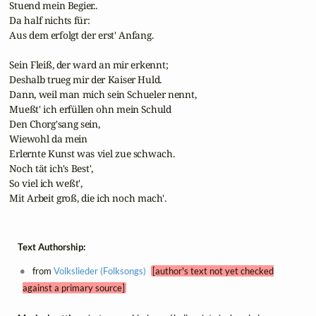
 Stuend mein Begier..

 Da half nichts für:

 Aus dem erfolgt der erst' Anfang.

 Sein Fleiß, der ward an mir erkennt;

 Deshalb trueg mir der Kaiser Huld.

 Dann, weil man mich sein Schueler nennt,

 Mueßt' ich erfüllen ohn mein Schuld

 Den Chorg'sang sein,

 Wiewohl da mein

 Erlernte Kunst was viel zue schwach.

 Noch tät ich's Best',

 So viel ich weßt',

 Mit Arbeit groß, die ich noch mach'.
Text Authorship:
from
Volkslieder (Folksongs)
[author's text not yet checked
against a primary source]