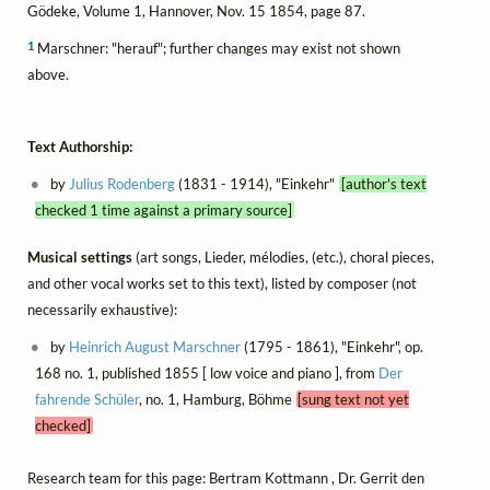
Gödeke, Volume 1, Hannover, Nov. 15 1854, page 87.
1
Marschner: "herauf"; further changes may exist not shown
above.
Text Authorship:
by
Julius Rodenberg
(1831 - 1914), "Einkehr"
[author's text
checked 1 time against a primary source]
Musical settings
(art songs, Lieder, mélodies, (etc.), choral pieces,
and other vocal works set to this text), listed by composer (not
necessarily exhaustive):
by
Heinrich August Marschner
(1795 - 1861), "Einkehr", op.
168 no. 1, published 1855 [ low voice and piano ], from
Der
fahrende Schüler
, no. 1, Hamburg, Böhme
[sung text not yet
checked]
Research team for this page: Bertram Kottmann , Dr. Gerrit den