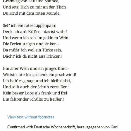
Gradweg von Faß und Spunde,

Und setz' Dich zu mir an den Tisch

Du Kind mit dem roten Munde.

Seh' ich ein rotes Lippenpaar,

Denk ich an's Küßen - das ist wahr!

Und wenn ich seh' im goldnen Wein

Die Perlen steigen und sinken -

Da müßt' ich wol ein Türke sein,

Dächt' ich da nicht ans Trinken!

Ein alter Wein und ein junges Kind -

Wirtstöchterlein, schenk ein geschwind!

Ich hab' es gesagt und ich bleib dabei,

Und sollt auch der Schuh zerreißen:

Kein besser Loos, als frank und frei

Ein fahrender Schüler zu heißen!
View text without footnotes
Confirmed with
Deutsche Wochenschrift
, herausgegeben von Karl