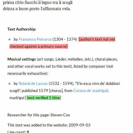
prima ch'io fiacchi il legno tra li scogli

drizza a buon porto l'affannata vela.
Text Authorship:
by
Francesco Petrarca
(1304 - 1374)
[author's text not yet
checked against a primary source]
Musical settings
(art songs, Lieder, mélodies, (etc.), choral pieces,
and other vocal works set to this text), listed by composer (not
necessarily exhaustive):
by
Roland de Lassus
(1532 - 1594), "S'io esca vivo de' dubbiosi
scogli", published 1579 [chorus], from
Corona de' madrigali
,
madrigal [
text verified 1 time
]
Researcher for this page: Steven Cox
This text was added to the website: 2009-09-03
Line count:
9