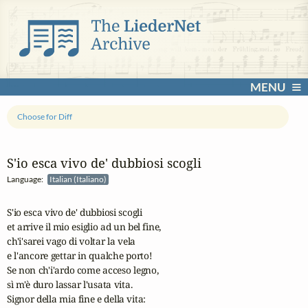
MENU
Choose for Diff
S'io esca vivo de' dubbiosi scogli
Language:
Italian (Italiano)
S'io esca vivo de' dubbiosi scogli

et arrive il mio esiglio ad un bel fine,

ch'i'sarei vago di voltar la vela

e l'ancore gettar in qualche porto!

Se non ch'i'ardo come acceso legno,

sì m'è duro lassar l'usata vita.

Signor della mia fine e della vita:
