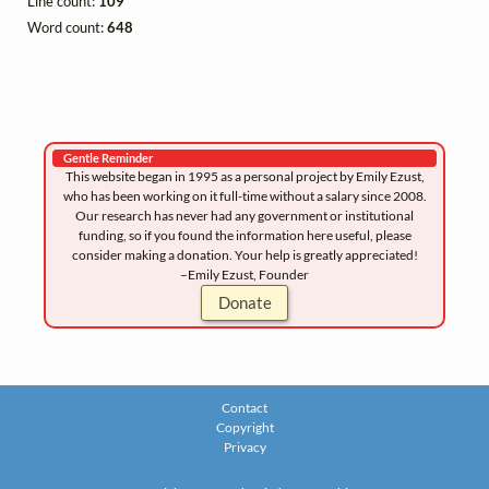
Line count:
109
Word count:
648
Gentle Reminder
This website began in 1995 as a personal project by Emily Ezust,
who has been working on it full-time without a salary since 2008.
Our research has never had any government or institutional
funding, so if you found the information here useful, please
consider making a donation. Your help is greatly appreciated!
–Emily Ezust, Founder
Donate
Contact
Copyright
Privacy