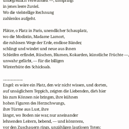
unbegreiflich verwandelt —, umspringt

in jenes leere Zuviel.

Wo die vielstellige Rechnung

zahlenlos aufgeht.

Plätze, o Platz in Paris, unendlicher Schauplatz,

wo die Modistin, Madame Lamort,

die ruhlosen Wege der Erde, endlose Bänder,

schlingt und windet und neue aus ihnen

Schleifen erfindet, Rüschen, Blumen, Kokarden, künstliche Früchte —, 
unwahr gefärbt, — für die billigen

Winterhüte des Schicksals.

.........................

Engel: es wäre ein Platz, den wir nicht wissen, und dorten,

auf unsäglichem Teppich, zeigten die Liebenden, die’s hier

bis zum Können nie bringen, ihre kühnen

hohen Figuren des Herzschwungs,

ihre Türme aus Lust, ihre

längst, wo Boden nie war, nur aneinander

lehnenden Leitern, bebend, — und könntens,

vor den Zuschauern rings, unzähligen lautlosen Toten:
