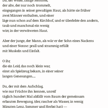
Da, der welke, faltige Stemmer,

der alte, der nur noch trommelt,

eingegangen in seiner gewaltigen Haut, als hätte sie früher

zwei Männer enthalten, und einer

läge nun schon auf dem Kirchhof, und er überlebte den andern,

taub und manchmal ein wenig

wirr, in der verwitweten Haut.

Aber der junge, der Mann, als wär er der Sohn eines Nackens

und einer Nonne: prall und strammig erfüllt

mit Muskeln und Einfalt.

O ihr,

die ein Leid, das noch klein war,

einst als Spielzeug bekam, in einer seiner

langen Genesungen.....

Du, der mit dem Aufschlag,

wie nur Früchte ihn kennen, unreif

täglich hundert Mal abfällt vom Baum der gemeinsam

erbauten Bewegung, (der, rascher als Wasser, in wenig

Minuten Lenz, Sommer und Herbst hat) —
