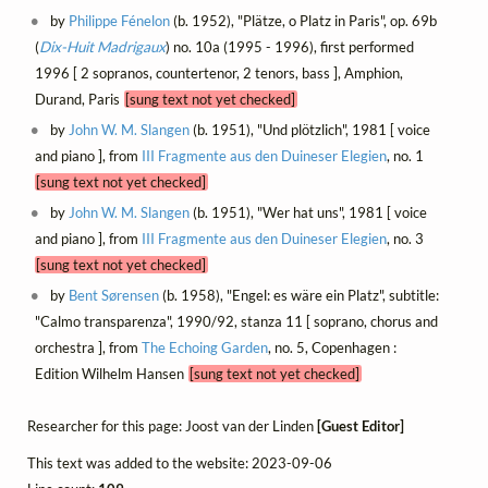
by
Philippe Fénelon
(b. 1952), "Plätze, o Platz in Paris", op. 69b
(
Dix-Huit Madrigaux
) no. 10a (1995 - 1996), first performed
1996 [ 2 sopranos, countertenor, 2 tenors, bass ], Amphion,
Durand, Paris
[sung text not yet checked]
by
John W. M. Slangen
(b. 1951), "Und plötzlich", 1981 [ voice
and piano ], from
III Fragmente aus den Duineser Elegien
, no. 1
[sung text not yet checked]
by
John W. M. Slangen
(b. 1951), "Wer hat uns", 1981 [ voice
and piano ], from
III Fragmente aus den Duineser Elegien
, no. 3
[sung text not yet checked]
by
Bent Sørensen
(b. 1958), "Engel: es wäre ein Platz", subtitle:
"Calmo transparenza", 1990/92, stanza 11 [ soprano, chorus and
orchestra ], from
The Echoing Garden
, no. 5, Copenhagen :
Edition Wilhelm Hansen
[sung text not yet checked]
Researcher for this page: Joost van der Linden
[Guest Editor]
This text was added to the website: 2023-09-06