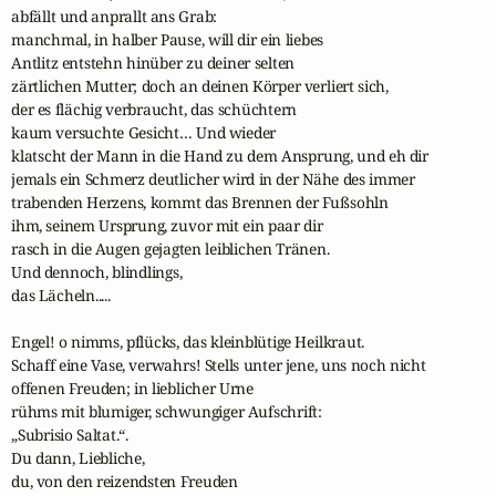
abfällt und anprallt ans Grab:

manchmal, in halber Pause, will dir ein liebes

Antlitz entstehn hinüber zu deiner selten

zärtlichen Mutter; doch an deinen Körper verliert sich,

der es flächig verbraucht, das schüchtern

kaum versuchte Gesicht… Und wieder

klatscht der Mann in die Hand zu dem Ansprung, und eh dir

jemals ein Schmerz deutlicher wird in der Nähe des immer

trabenden Herzens, kommt das Brennen der Fußsohln

ihm, seinem Ursprung, zuvor mit ein paar dir

rasch in die Augen gejagten leiblichen Tränen.

Und dennoch, blindlings,

das Lächeln.....

Engel! o nimms, pflücks, das kleinblütige Heilkraut.

Schaff eine Vase, verwahrs! Stells unter jene, uns noch nicht

offenen Freuden; in lieblicher Urne

rühms mit blumiger, schwungiger Aufschrift:

„Subrisio Saltat.“.

Du dann, Liebliche,

du, von den reizendsten Freuden
