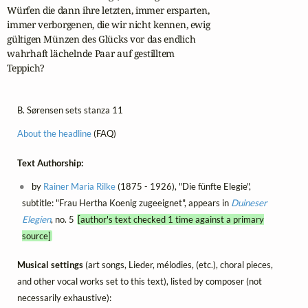
Würfen die dann ihre letzten, immer ersparten,

immer verborgenen, die wir nicht kennen, ewig

gültigen Münzen des Glücks vor das endlich

wahrhaft lächelnde Paar auf gestilltem

Teppich?
B. Sørensen sets stanza 11
About the headline
(FAQ)
Text Authorship:
by
Rainer Maria Rilke
(1875 - 1926), "Die fünfte Elegie",
subtitle: "Frau Hertha Koenig zugeeignet", appears in
Duineser
Elegien
, no. 5
[author's text checked 1 time against a primary
source]
Musical settings
(art songs, Lieder, mélodies, (etc.), choral pieces,
and other vocal works set to this text), listed by composer (not
necessarily exhaustive):