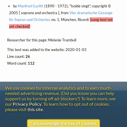
by
Manfred Gurlitt
(1890 - 1972), "Isolde singt", copyright ©
2005 [ soprano and orchestra ], from
Vier dramatische Gesänge
für Sopran und Orchester
, no. 1, München, Ricordi
[sung text not
yet checked]
Researcher for this page: Melanie Trumbull
This text was added to the website: 2020-01-03
Line count:
26
Word count:
112
We use cookies for internal analytics and to earn much-
needed advertising revenue. (Did you know you can help
Contact
support us by turning off ad-blockers?) To learn more, see
Copyright
our
Privacy Policy
. To learn how to opt out of cookies,
Privacy
please visit
this site
.
Copyright © 2026 The LiederNet Archive
I acknowledge the use of cookies