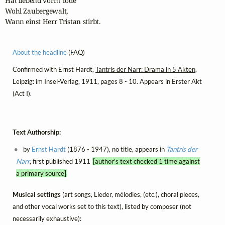
Hat liebend vorm Tode 

Wohl Zaubergewalt, 

Wann einst Herr Tristan stirbt.  
About the headline
(FAQ)
Confirmed with Ernst Hardt,
Tantris der Narr: Drama in 5 Akten
,
Leipzig: im Insel-Verlag, 1911, pages 8 - 10. Appears in Erster Akt
(Act I).
Text Authorship:
by
Ernst Hardt
(1876 - 1947), no title, appears in
Tantris der
Narr
, first published 1911
[author's text checked 1 time against
a primary source]
Musical settings
(art songs, Lieder, mélodies, (etc.), choral pieces,
and other vocal works set to this text), listed by composer (not
necessarily exhaustive):