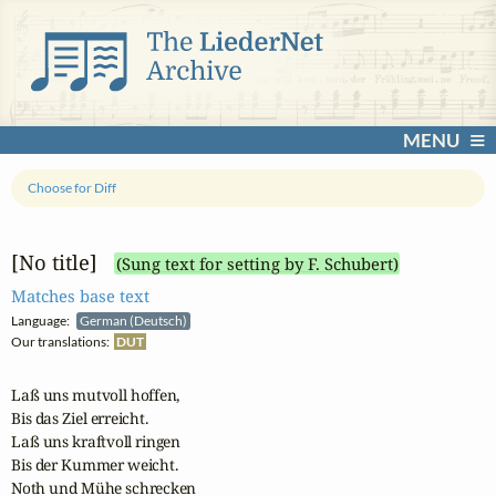
MENU
Choose for Diff
[No title]
(Sung text for setting by F. Schubert)
Matches base text
Language:
German (Deutsch)
Our translations:
DUT
Laß uns mutvoll hoffen,

Bis das Ziel erreicht.

Laß uns kraftvoll ringen

Bis der Kummer weicht.

Noth und Mühe schrecken
