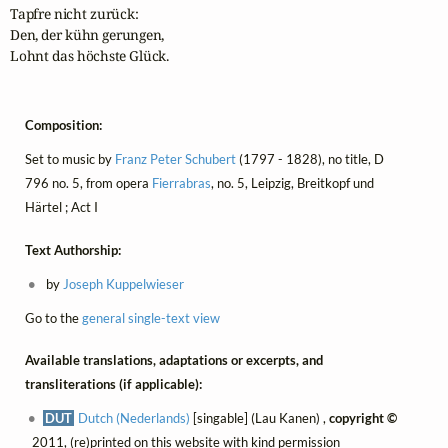
Tapfre nicht zurück:

Den, der kühn gerungen,

Lohnt das höchste Glück.
Composition:
Set to music by
Franz Peter Schubert
(1797 - 1828), no title, D
796 no. 5, from opera
Fierrabras
, no. 5, Leipzig, Breitkopf und
Härtel ; Act I
Text Authorship:
by
Joseph Kuppelwieser
Go to the
general single-text view
Available translations, adaptations or excerpts, and
transliterations (if applicable):
DUT
Dutch (Nederlands)
[singable] (Lau Kanen) ,
copyright ©
2011, (re)printed on this website with kind permission