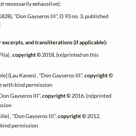
not necessarily exhaustive):
1828), "Don Gayseros III", D 93 no. 3, published
]
 excerpts, and transliterations (if applicable):
ila) ,
copyright ©
2018, (re)printed on this
le] (Lau Kanen) , "Don Gayseros III",
copyright ©
te with kind permission
Don Gayseros III",
copyright ©
2016, (re)printed
ssion
lle) , "Don Gayseros III",
copyright ©
2012,
h kind permission