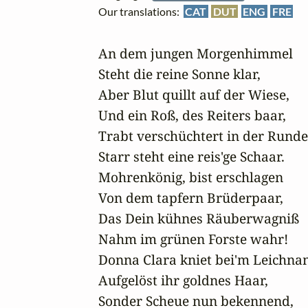
Our translations:
CAT
DUT
ENG
FRE
An dem jungen Morgenhimmel

Steht die reine Sonne klar,

Aber Blut quillt auf der Wiese,

Und ein Roß, des Reiters baar,

Trabt verschüchtert in der Runde,
Starr steht eine reis'ge Schaar.

Mohrenkönig, bist erschlagen

Von dem tapfern Brüderpaar,

Das Dein kühnes Räuberwagniß

Nahm im grünen Forste wahr!

Donna Clara kniet bei'm Leichna
Aufgelöst ihr goldnes Haar,

Sonder Scheue nun bekennend,
