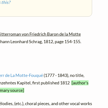
this?
Ritterroman von Friedrich Baron de la Motte
 Johann Leonhard Schrag, 1812, page 154-155.
herr de La Motte-Fouqué
(1777 - 1843), no title,
nzehntes Kapitel, first published 1812
[author's
imary source]
élodies, (etc.), choral pieces, and other vocal works