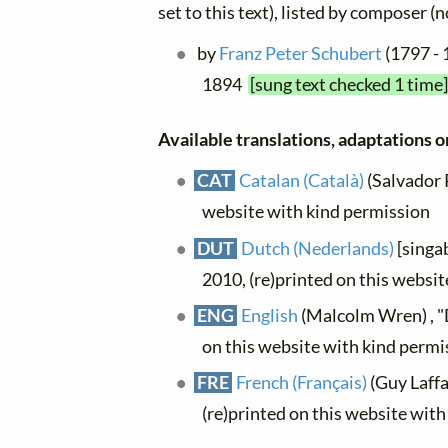
set to this text), listed by composer (
by
Franz Peter Schubert
(1797 - 
1894
[sung text checked 1 time
Available translations, adaptations or
CAT
Catalan (Català)
(Salvador P
website with kind permission
DUT
Dutch (Nederlands)
[singab
2010, (re)printed on this websi
ENG
English
(Malcolm Wren) , "
on this website with kind permi
FRE
French (Français)
(Guy Laffai
(re)printed on this website wit