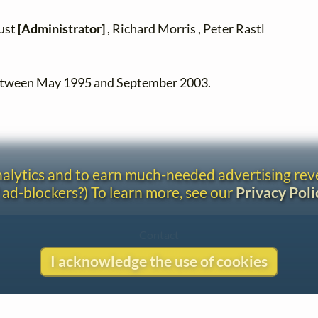
zust
[Administrator]
, Richard Morris , Peter Rastl
between May 1995 and September 2003.
analytics and to earn much-needed advertising re
 ad-blockers?) To learn more, see our
Privacy Poli
Contact
Copyright
I acknowledge the use of cookies
Privacy
Copyright © 2026 The LiederNet Archive