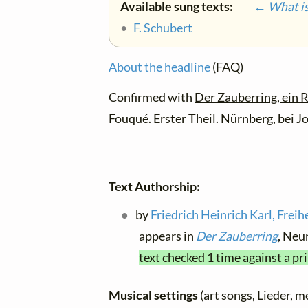
Available sung texts:
← What is 
•
F. Schubert
About the headline
(FAQ)
Confirmed with
Der Zauberring, ein 
Fouqué
. Erster Theil. Nürnberg, bei
Text Authorship:
by
Friedrich Heinrich Karl, Frei
appears in
Der Zauberring
, Neu
text checked 1 time against a pr
Musical settings
(art songs, Lieder, m