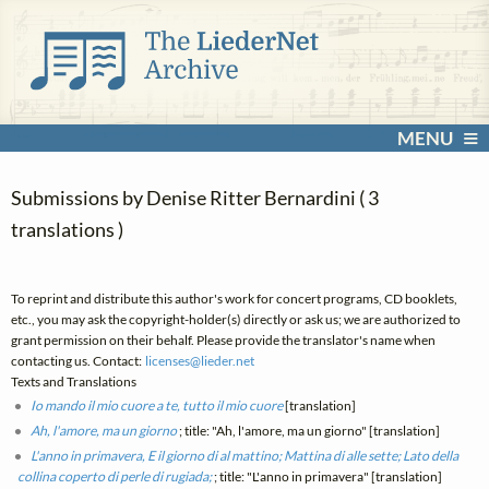
MENU
Submissions by Denise Ritter Bernardini ( 3
translations )
To reprint and distribute this author's work for concert programs, CD booklets,
etc., you may ask the copyright-holder(s) directly or ask us; we are authorized to
grant permission on their behalf. Please provide the translator's name when
contacting us. Contact:
licenses@
lieder.
net
Texts and Translations
Io mando il mio cuore a te, tutto il mio cuore
[translation]
Ah, l'amore, ma un giorno
; title: "Ah, l'amore, ma un giorno" [translation]
L'anno in primavera, E il giorno di al mattino; Mattina di alle sette; Lato della
collina coperto di perle di rugiada;
; title: "L'anno in primavera" [translation]