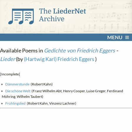
MENU
Available Poems in
Gedichte von Friedrich Eggers
-
Lieder
(by
(Hartwig Karl) Friedrich Eggers
)
[Incomplete]
Dämmerstunde
(Robert Kahn)
Die schöne Welt
(Franz Wilhelm Abt, Henry Cooper, Luise Greger, Ferdinand
Möhring, Wilhelm Taubert)
Frühlingslied
(Robert Kahn, Vinzenz Lachner)