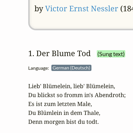
by
Victor Ernst Nessler
(184
1. Der Blume Tod
(Sung text)
Language:
German (Deutsch)
Lieb' Blümelein, lieb' Blümelein, 

Du blickst so fromm in's Abendroth;  

Es ist zum letzten Male, 

Du Blümlein in dem Thale, 

Denn morgen bist du todt.
