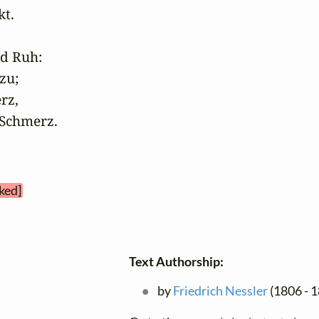
t.

d Ruh: 

u;

z,

 Schmerz.
ked]
Text Authorship:
by
Friedrich Nessler
(1806 - 1