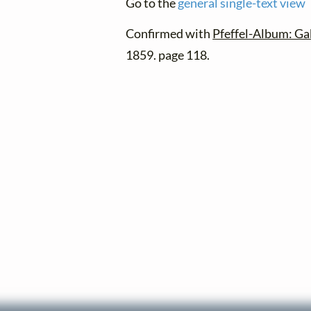
Go to the
general single-text view
Confirmed with
Pfeffel-Album: Ga
1859. page 118.