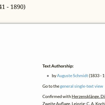
1 - 1890)
Text Authorship:
by
Auguste Schmidt
(1833 - 
Go to the
general single-text view
Confirmed with
Herzensklänge. Di
Zweite Auflage
, Leipzig: C. A. Koc