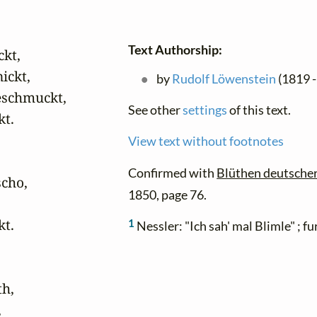
Text Authorship:
kt, 

ckt,

by
Rudolf Löwenstein
(1819 -
schmuckt, 

See other
settings
of this text.
t.

View text without footnotes
Confirmed with
Blüthen deutscher
cho,

1850, page 76.
t.

1
Nessler: "Ich sah' mal Blimle" ; 
h,


