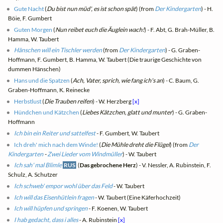
Gute Nacht
(
Du bist nun müd', es ist schon spät
) (from
Der Kindergarten
) - H.
Böie, F. Gumbert
Guten Morgen
(
Nun reibet euch die Äuglein wach!
) - F. Abt, G. Brah-Müller, B.
Hamma, W. Taubert
Hänschen will ein Tischler werden
(from
Der Kindergarten
) - G. Graben-
Hoffmann, F. Gumbert, B. Hamma, W. Taubert (Die traurige Geschichte von
dummen Hänschen)
Hans und die Spatzen
(
Ach, Vater, sprich, wie fang ich's an
) - C. Baum, G.
Graben-Hoffmann, K. Reinecke
Herbstlust
(
Die Trauben reifen
) - W. Herzberg
[x]
Hündchen und Kätzchen
(
Liebes Kätzchen, glatt und munter
) - G. Graben-
Hoffmann
Ich bin ein Reiter und sattelfest
- F. Gumbert, W. Taubert
Ich dreh' mich nach dem Winde!
(
Die Mühle dreht die Flügel
) (from
Der
Kindergarten
-
Zwei Lieder vom Windmüller
) - W. Taubert
Ich sah' mal Blimle
RUS
(
Das gebrochene Herz
) - V. Nessler, A. Rubinstein, F.
Schulz, A. Schutzer
Ich schweb' empor wohl über das Feld
- W. Taubert
Ich will das Eisenhütlein fragen
- W. Taubert (Eine Käferhochzeit)
Ich will hüpfen und springen
- F. Koenen, W. Taubert
I hab gedacht, dass i alles
- A. Rubinstein
[x]