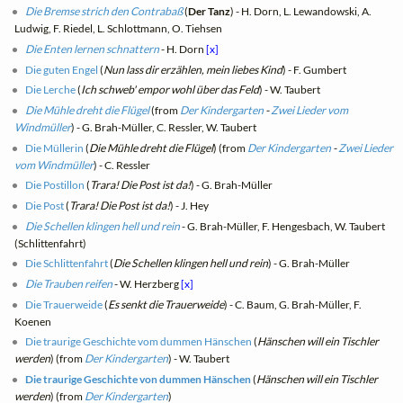
Die Bremse strich den Contrabaß
(
Der Tanz
) - H. Dorn, L. Lewandowski, A.
Ludwig, F. Riedel, L. Schlottmann, O. Tiehsen
Die Enten lernen schnattern
- H. Dorn
[x]
Die guten Engel
(
Nun lass dir erzählen, mein liebes Kind
) - F. Gumbert
Die Lerche
(
Ich schweb' empor wohl über das Feld
) - W. Taubert
Die Mühle dreht die Flügel
(from
Der Kindergarten
-
Zwei Lieder vom
Windmüller
) - G. Brah-Müller, C. Ressler, W. Taubert
Die Müllerin
(
Die Mühle dreht die Flügel
) (from
Der Kindergarten
-
Zwei Lieder
vom Windmüller
) - C. Ressler
Die Postillon
(
Trara! Die Post ist da!
) - G. Brah-Müller
Die Post
(
Trara! Die Post ist da!
) - J. Hey
Die Schellen klingen hell und rein
- G. Brah-Müller, F. Hengesbach, W. Taubert
(Schlittenfahrt)
Die Schlittenfahrt
(
Die Schellen klingen hell und rein
) - G. Brah-Müller
Die Trauben reifen
- W. Herzberg
[x]
Die Trauerweide
(
Es senkt die Trauerweide
) - C. Baum, G. Brah-Müller, F.
Koenen
Die traurige Geschichte vom dummen Hänschen
(
Hänschen will ein Tischler
werden
) (from
Der Kindergarten
) - W. Taubert
Die traurige Geschichte von dummen Hänschen
(
Hänschen will ein Tischler
werden
) (from
Der Kindergarten
)