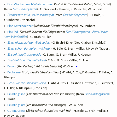
Drei Wochen nach Weihnachten
(
Wohin sind all' die Räritäten, täten, täten
)
(from
Der Kindergarten
) - G. Graben-Hoffmann, K. Reinecke, W. Taubert
Du bist nun müd', es ist schon spät
(from
Der Kindergarten
) - H. Böie, F.
Gumbert (Gute Nacht)
Eine Käferhochzeit
(
Ich will das Eisenhütlein fragen
) - W. Taubert
Ein Lied
(
Die Mühle dreht die Flügel
) (from
Der Kindergarten
-
Zwei Lieder
vom Windmüller
) - G. Brah-Müller
Es ist nichts auf der Welt so fest
- G. Brah-Müller (Des Knaben Entschluß)
Es ist schon dunkel um mich her
- H. Böie, G. Brah-Müller, J. Hey, W. Taubert
Es senkt die Trauerweide
- C. Baum, G. Brah-Müller, F. Koenen
Es tönet über das weite Feld
- F. Abt, G. Brah-Müller, F. Hiller
Evviva
(
Ihr Zecher, habt ihr nie bedacht
) - E. Grell
[x]
Frohsinn
(
Froh, wie die Libell' am Teich
) - F. Abt, A. Coy, F. Gumbert, F. Hiller, A.
Kleinpaul
Froh, wie die Libell' am Teich
- F. Abt, A. Coy, G. Graben-Hoffmann, F. Gumbert,
F. Hiller, A. Kleinpaul (Frohsinn)
Frühlingslied
(
Das Blättlein in der Knospe spricht
) (from
Der Kindergarten
) -
H. Dorn
Frühlingslust
(
Ich will hüpfen und springen
) - W. Taubert
Guten Abend
(
Es ist schon dunkel um mich her
) - H. Böie, G. Brah-Müller, J.
Hey, W. Taubert