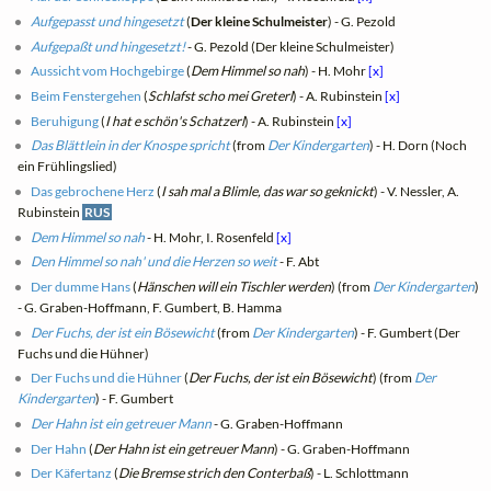
Aufgepasst und hingesetzt
(
Der kleine Schulmeister
) - G. Pezold
Aufgepaßt und hingesetzt!
- G. Pezold (Der kleine Schulmeister)
Aussicht vom Hochgebirge
(
Dem Himmel so nah
) - H. Mohr
[x]
Beim Fenstergehen
(
Schlafst scho mei Greterl
) - A. Rubinstein
[x]
Beruhigung
(
I hat e schön's Schatzerl
) - A. Rubinstein
[x]
Das Blättlein in der Knospe spricht
(from
Der Kindergarten
) - H. Dorn (Noch
ein Frühlingslied)
Das gebrochene Herz
(
I sah mal a Blimle, das war so geknickt
) - V. Nessler, A.
Rubinstein
RUS
Dem Himmel so nah
- H. Mohr, I. Rosenfeld
[x]
Den Himmel so nah' und die Herzen so weit
- F. Abt
Der dumme Hans
(
Hänschen will ein Tischler werden
) (from
Der Kindergarten
)
- G. Graben-Hoffmann, F. Gumbert, B. Hamma
Der Fuchs, der ist ein Bösewicht
(from
Der Kindergarten
) - F. Gumbert (Der
Fuchs und die Hühner)
Der Fuchs und die Hühner
(
Der Fuchs, der ist ein Bösewicht
) (from
Der
Kindergarten
) - F. Gumbert
Der Hahn ist ein getreuer Mann
- G. Graben-Hoffmann
Der Hahn
(
Der Hahn ist ein getreuer Mann
) - G. Graben-Hoffmann
Der Käfertanz
(
Die Bremse strich den Conterbaß
) - L. Schlottmann