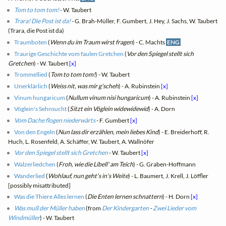
Tom to tom tom!
- W. Taubert
Trara! Die Post ist da!
- G. Brah-Müller, F. Gumbert, J. Hey, J. Sachs, W. Taubert
(Trara, die Post ist da)
Traumboten
(
Wenn du im Traum wirst fragen
) - C. Machts
ENG
Traurige Geschichte vom faulen Gretchen
(
Vor den Spiegel stellt sich
Gretchen
) - W. Taubert
[x]
Trommellied
(
Tom to tom tom!
) - W. Taubert
Unerklärlich
(
Weiss nit, was mir g'scheh
) - A. Rubinstein
[x]
Vinum hungaricum
(
Nullum vinum nisi hungaricum
) - A. Rubinstein
[x]
Vöglein's Sehnsucht
(
Sitzt ein Vöglein widewidewid
) - A. Dorn
Vom Dache flogen niederwärts
- F. Gumbert
[x]
Von den Engeln
(
Nun lass dir erzählen, mein liebes Kind
) - E. Breiderhoff, R.
Huch, L. Rosenfeld, A. Schäffer, W. Taubert, A. Wallnöfer
Vor den Spiegel stellt sich Gretchen
- W. Taubert
[x]
Walzerliedchen
(
Froh, wie die Libell' am Teich
) - G. Graben-Hoffmann
Wanderlied
(
Wohlauf, nun geht's in's Weite
) - L. Baumert, J. Krell, J. Löffler
[possibly misattributed]
Was die Thiere Alles lernen
(
Die Enten lernen schnattern
) - H. Dorn
[x]
Was muß der Müller haben
(from
Der Kindergarten
-
Zwei Lieder vom
Windmüller
) - W. Taubert