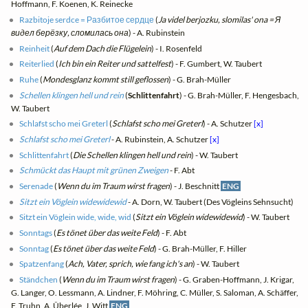
Hoffmann, F. Koenen, K. Reinecke
Razbitoje serdce = Разбитое сердце
(
Ja videl berjozku, slomilas' ona = Я
видел берёзку, сломилась она
) - A. Rubinstein
Reinheit
(
Auf dem Dach die Flügelein
) - I. Rosenfeld
Reiterlied
(
Ich bin ein Reiter und sattelfest
) - F. Gumbert, W. Taubert
Ruhe
(
Mondesglanz kommt still geflossen
) - G. Brah-Müller
Schellen klingen hell und rein
(
Schlittenfahrt
) - G. Brah-Müller, F. Hengesbach,
W. Taubert
Schlafst scho mei Greterl
(
Schlafst scho mei Greterl
) - A. Schutzer
[x]
Schlafst scho mei Greterl
- A. Rubinstein, A. Schutzer
[x]
Schlittenfahrt
(
Die Schellen klingen hell und rein
) - W. Taubert
Schmückt das Haupt mit grünen Zweigen
- F. Abt
Serenade
(
Wenn du im Traum wirst fragen
) - J. Beschnitt
ENG
Sitzt ein Vöglein widewidewid
- A. Dorn, W. Taubert (Des Vögleins Sehnsucht)
Sitzt ein Vöglein wide, wide, wid
(
Sitzt ein Vöglein widewidewid
) - W. Taubert
Sonntags
(
Es tönet über das weite Feld
) - F. Abt
Sonntag
(
Es tönet über das weite Feld
) - G. Brah-Müller, F. Hiller
Spatzenfang
(
Ach, Vater, sprich, wie fang ich's an
) - W. Taubert
Ständchen
(
Wenn du im Traum wirst fragen
) - G. Graben-Hoffmann, J. Krigar,
G. Langer, O. Lessmann, A. Lindner, F. Möhring, C. Müller, S. Saloman, A. Schäffer,
F. Truhn, A. Ûberlée, J. Witt
ENG