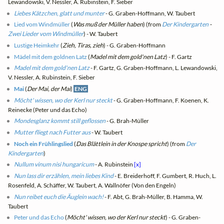
Lewandowski, V. Nessler, A. Rubinstein, F. Sieber
Liebes Kätzchen, glatt und munter
- G. Graben-Hoffmann, W. Taubert
Lied vom Windmüller
(
Was muß der Müller haben
) (from
Der Kindergarten
-
Zwei Lieder vom Windmüller
) - W. Taubert
Lustige Heimkehr
(
Zieh, Tiras, zieh
) - G. Graben-Hoffmann
Mädel mit dem goldnen Latz
(
Madel mit dem gold'nen Latz
) - F. Gartz
Madel mit dem gold'nen Latz
- F. Gartz, G. Graben-Hoffmann, L. Lewandowski,
V. Nessler, A. Rubinstein, F. Sieber
Mai
(
Der Mai, der Mai
)
ENG
Möcht' wissen, wo der Kerl nur steckt
- G. Graben-Hoffmann, F. Koenen, K.
Reinecke (Peter und das Echo)
Mondesglanz kommt still geflossen
- G. Brah-Müller
Mutter fliegt nach Futter aus
- W. Taubert
Noch ein Frühlingslied
(
Das Blättlein in der Knospe spricht
) (from
Der
Kindergarten
)
Nullum vinum nisi hungaricum
- A. Rubinstein
[x]
Nun lass dir erzählen, mein liebes Kind
- E. Breiderhoff, F. Gumbert, R. Huch, L.
Rosenfeld, A. Schäffer, W. Taubert, A. Wallnöfer (Von den Engeln)
Nun reibet euch die Äuglein wach!
- F. Abt, G. Brah-Müller, B. Hamma, W.
Taubert
Peter und das Echo
(
Möcht' wissen, wo der Kerl nur steckt
) - G. Graben-