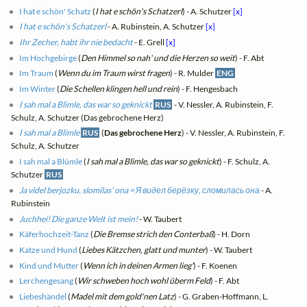
I hat e schön' Schatz
(
I hat e schön's Schatzerl
) - A. Schutzer
[x]
I hat e schön's Schatzerl
- A. Rubinstein, A. Schutzer
[x]
Ihr Zecher, habt ihr nie bedacht
- E. Grell
[x]
Im Hochgebirge
(
Den Himmel so nah' und die Herzen so weit
) - F. Abt
Im Traum
(
Wenn du im Traum wirst fragen
) - R. Mulder
ENG
Im Winter
(
Die Schellen klingen hell und rein
) - F. Hengesbach
I sah mal a Blimle, das war so geknickt
RUS
- V. Nessler, A. Rubinstein, F.
Schulz, A. Schutzer (Das gebrochene Herz)
I sah mal a Blimle
RUS
(
Das gebrochene Herz
) - V. Nessler, A. Rubinstein, F.
Schulz, A. Schutzer
I sah mal a Blümle
(
I sah mal a Blimle, das war so geknickt
) - F. Schulz, A.
Schutzer
RUS
Ja videl berjozku, slomilas' ona = Я видел берёзку, сломилась она
- A.
Rubinstein
Juchhei! Die ganze Welt ist mein!
- W. Taubert
Käferhochzeit-Tanz
(
Die Bremse strich den Conterbaß
) - H. Dorn
Katze und Hund
(
Liebes Kätzchen, glatt und munter
) - W. Taubert
Kind und Mutter
(
Wenn ich in deinen Armen lieg'
) - F. Koenen
Lerchengesang
(
Wir schweben hoch wohl überm Feld
) - F. Abt
Liebeshändel
(
Madel mit dem gold'nen Latz
) - G. Graben-Hoffmann, L.