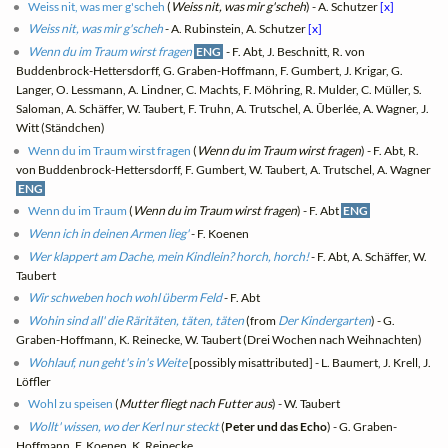
Weiss nit, was mer g'scheh
(
Weiss nit, was mir g'scheh
) - A. Schutzer
[x]
Weiss nit, was mir g'scheh
- A. Rubinstein, A. Schutzer
[x]
Wenn du im Traum wirst fragen
ENG
- F. Abt, J. Beschnitt, R. von
Buddenbrock-Hettersdorff, G. Graben-Hoffmann, F. Gumbert, J. Krigar, G.
Langer, O. Lessmann, A. Lindner, C. Machts, F. Möhring, R. Mulder, C. Müller, S.
Saloman, A. Schäffer, W. Taubert, F. Truhn, A. Trutschel, A. Ûberlée, A. Wagner, J.
Witt (Ständchen)
Wenn du im Traum wirst fragen
(
Wenn du im Traum wirst fragen
) - F. Abt, R.
von Buddenbrock-Hettersdorff, F. Gumbert, W. Taubert, A. Trutschel, A. Wagner
ENG
Wenn du im Traum
(
Wenn du im Traum wirst fragen
) - F. Abt
ENG
Wenn ich in deinen Armen lieg'
- F. Koenen
Wer klappert am Dache, mein Kindlein? horch, horch!
- F. Abt, A. Schäffer, W.
Taubert
Wir schweben hoch wohl überm Feld
- F. Abt
Wohin sind all' die Räritäten, täten, täten
(from
Der Kindergarten
) - G.
Graben-Hoffmann, K. Reinecke, W. Taubert (Drei Wochen nach Weihnachten)
Wohlauf, nun geht's in's Weite
[possibly misattributed] - L. Baumert, J. Krell, J.
Löffler
Wohl zu speisen
(
Mutter fliegt nach Futter aus
) - W. Taubert
Wollt' wissen, wo der Kerl nur steckt
(
Peter und das Echo
) - G. Graben-
Hoffmann, F. Koenen, K. Reinecke