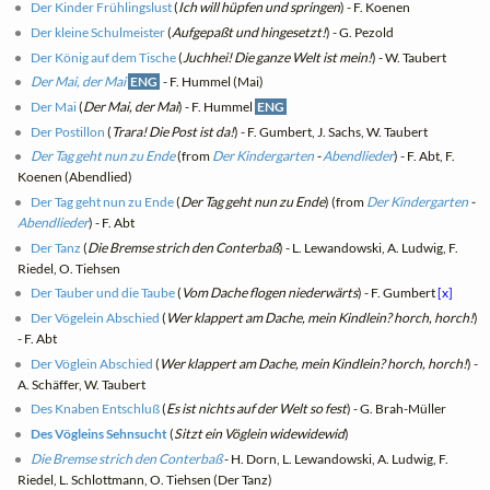
Der Kinder Frühlingslust
(
Ich will hüpfen und springen
) - F. Koenen
Der kleine Schulmeister
(
Aufgepaßt und hingesetzt!
) - G. Pezold
Der König auf dem Tische
(
Juchhei! Die ganze Welt ist mein!
) - W. Taubert
Der Mai, der Mai
ENG
- F. Hummel (Mai)
Der Mai
(
Der Mai, der Mai
) - F. Hummel
ENG
Der Postillon
(
Trara! Die Post ist da!
) - F. Gumbert, J. Sachs, W. Taubert
Der Tag geht nun zu Ende
(from
Der Kindergarten
-
Abendlieder
) - F. Abt, F.
Koenen (Abendlied)
Der Tag geht nun zu Ende
(
Der Tag geht nun zu Ende
) (from
Der Kindergarten
-
Abendlieder
) - F. Abt
Der Tanz
(
Die Bremse strich den Conterbaß
) - L. Lewandowski, A. Ludwig, F.
Riedel, O. Tiehsen
Der Tauber und die Taube
(
Vom Dache flogen niederwärts
) - F. Gumbert
[x]
Der Vögelein Abschied
(
Wer klappert am Dache, mein Kindlein? horch, horch!
)
- F. Abt
Der Vöglein Abschied
(
Wer klappert am Dache, mein Kindlein? horch, horch!
) -
A. Schäffer, W. Taubert
Des Knaben Entschluß
(
Es ist nichts auf der Welt so fest
) - G. Brah-Müller
Des Vögleins Sehnsucht
(
Sitzt ein Vöglein widewidewid
)
Die Bremse strich den Conterbaß
- H. Dorn, L. Lewandowski, A. Ludwig, F.
Riedel, L. Schlottmann, O. Tiehsen (Der Tanz)