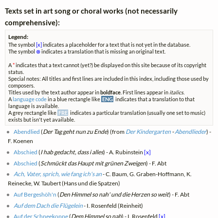
Texts set in art song or choral works (not necessarily
comprehensive):
Legend:
The symbol
[x]
indicates a placeholder for a text that is not yet in the database.
The symbol
⊗
indicates a translation that is missing an original text.
A
*
indicates that a text cannot (yet?) be displayed on this site because of its copyright
status.
Special notes: All titles and first lines are included in this index, including those used by
composers.
Titles used by the text author appear in
boldface
. First lines appear in
italics
.
A
language code
in a blue rectangle like
ENG
indicates that a translation to that
language is available.
A grey rectangle like
FRE
indicates a particular translation (usually one set to music)
exists but isn't yet available.
Abendlied
(
Der Tag geht nun zu Ende
) (from
Der Kindergarten
-
Abendlieder
) -
F. Koenen
Abschied
(
I hab gedacht, dass i alles
) - A. Rubinstein
[x]
Abschied
(
Schmückt das Haupt mit grünen Zweigen
) - F. Abt
Ach, Vater, sprich, wie fang ich's an
- C. Baum, G. Graben-Hoffmann, K.
Reinecke, W. Taubert (Hans und die Spatzen)
Auf Bergeshöh'n
(
Den Himmel so nah' und die Herzen so weit
) - F. Abt
Auf dem Dach die Flügelein
- I. Rosenfeld (Reinheit)
Auf der Schneekoppe
(
Dem Himmel so nah
) - I. Rosenfeld
[x]