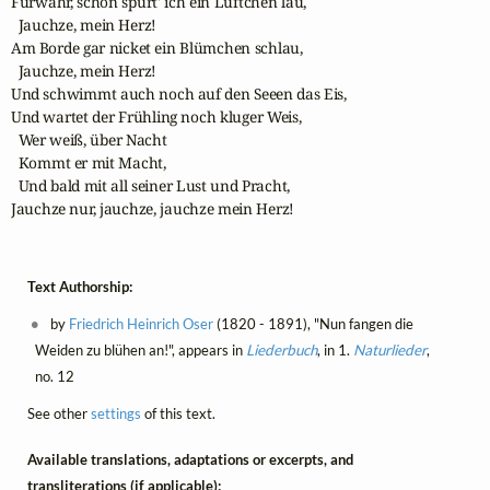
Fürwahr, schon spürt' ich ein Lüftchen lau, 

  Jauchze, mein Herz! 

Am Borde gar nicket ein Blümchen schlau,

  Jauchze, mein Herz! 

Und schwimmt auch noch auf den Seeen das Eis,

Und wartet der Frühling noch kluger Weis,

  Wer weiß, über Nacht 

  Kommt er mit Macht, 

  Und bald mit all seiner Lust und Pracht,

Jauchze nur, jauchze, jauchze mein Herz!
Text Authorship:
by
Friedrich Heinrich Oser
(1820 - 1891), "Nun fangen die
Weiden zu blühen an!", appears in
Liederbuch
, in 1.
Naturlieder
,
no. 12
See other
settings
of this text.
Available translations, adaptations or excerpts, and
transliterations (if applicable):