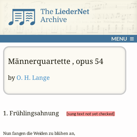
MENU
Männerquartette , opus 54
by
O. H. Lange
1. Frühlingsahnung 
[sung text not yet checked]
Nun fangen die Weiden zu blühen an,
