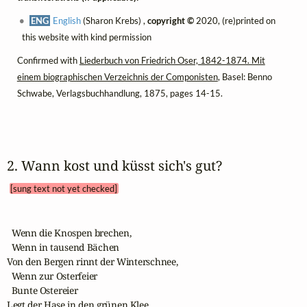
ENG
English
(Sharon Krebs) ,
copyright ©
2020, (re)printed on
this website with kind permission
Confirmed with
Liederbuch von Friedrich Oser, 1842-1874. Mit
einem biographischen Verzeichnis der Componisten
, Basel: Benno
Schwabe, Verlagsbuchhandlung, 1875, pages 14-15.
2. Wann kost und küsst sich's gut? 
[sung text not yet checked]
  Wenn die Knospen brechen, 

  Wenn in tausend Bächen 

Von den Bergen rinnt der Winterschnee,

  Wenn zur Osterfeier

  Bunte Ostereier 

Legt der Hase in den grünen Klee,
