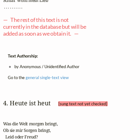
Schlaf' wohl mein Lieb

 . . . . . . . . . .

— The rest of this text is not
currently in the database but will be
added as soon as we obtain it. —
Text Authorship:
by Anonymous / Unidentified Author
Go to the
general single-text view
4. Heute ist heut 
[sung text not yet checked]
Was die Welt morgen bringt, 

Ob sie mir Sorgen bringt, 

  Leid oder Freud?
