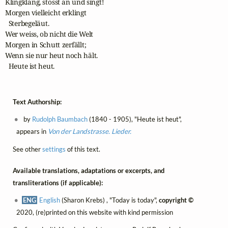
Klingklang, stosst an und singt! 

Morgen vielleicht erklingt

  Sterbegeläut.

Wer weiss, ob nicht die Welt 

Morgen in Schutt zerfällt;

Wenn sie nur heut noch hält.

  Heute ist heut.
Text Authorship:
by
Rudolph Baumbach
(1840 - 1905), "Heute ist heut",
appears in
Von der Landstrasse. Lieder.
See other
settings
of this text.
Available translations, adaptations or excerpts, and
transliterations (if applicable):
ENG
English
(Sharon Krebs) , "Today is today",
copyright ©
2020, (re)printed on this website with kind permission