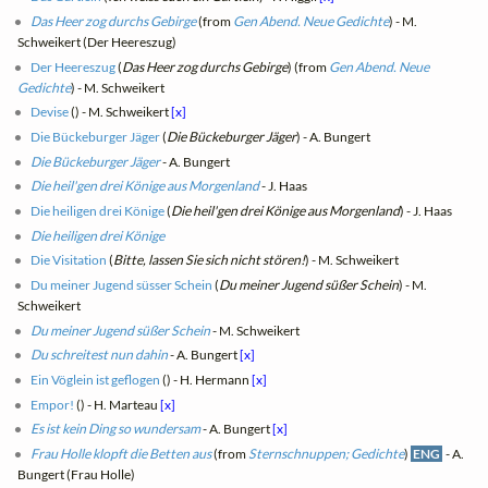
Das Heer zog durchs Gebirge
(from
Gen Abend. Neue Gedichte
) - M.
Schweikert (Der Heereszug)
Der Heereszug
(
Das Heer zog durchs Gebirge
) (from
Gen Abend. Neue
Gedichte
) - M. Schweikert
Devise
(
) - M. Schweikert
[x]
Die Bückeburger Jäger
(
Die Bückeburger Jäger
) - A. Bungert
Die Bückeburger Jäger
- A. Bungert
Die heil'gen drei Könige aus Morgenland
- J. Haas
Die heiligen drei Könige
(
Die heil'gen drei Könige aus Morgenland
) - J. Haas
Die heiligen drei Könige
Die Visitation
(
Bitte, lassen Sie sich nicht stören!
) - M. Schweikert
Du meiner Jugend süsser Schein
(
Du meiner Jugend süßer Schein
) - M.
Schweikert
Du meiner Jugend süßer Schein
- M. Schweikert
Du schreitest nun dahin
- A. Bungert
[x]
Ein Vöglein ist geflogen
(
) - H. Hermann
[x]
Empor!
(
) - H. Marteau
[x]
Es ist kein Ding so wundersam
- A. Bungert
[x]
Frau Holle klopft die Betten aus
(from
Sternschnuppen; Gedichte
)
ENG
- A.
Bungert (Frau Holle)