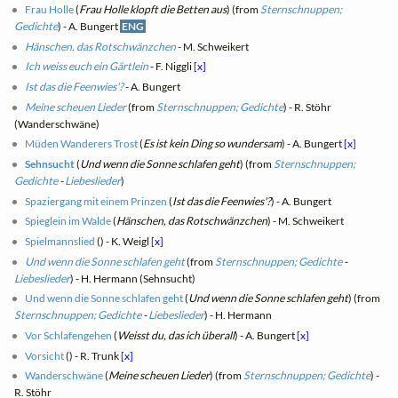
Frau Holle
(
Frau Holle klopft die Betten aus
) (from
Sternschnuppen;
Gedichte
) - A. Bungert
ENG
Hänschen, das Rotschwänzchen
- M. Schweikert
Ich weiss euch ein Gärtlein
- F. Niggli
[x]
Ist das die Feenwies'?
- A. Bungert
Meine scheuen Lieder
(from
Sternschnuppen; Gedichte
) - R. Stöhr
(Wanderschwäne)
Müden Wanderers Trost
(
Es ist kein Ding so wundersam
) - A. Bungert
[x]
Sehnsucht
(
Und wenn die Sonne schlafen geht
) (from
Sternschnuppen;
Gedichte
-
Liebeslieder
)
Spaziergang mit einem Prinzen
(
Ist das die Feenwies'?
) - A. Bungert
Spieglein im Walde
(
Hänschen, das Rotschwänzchen
) - M. Schweikert
Spielmannslied
(
) - K. Weigl
[x]
Und wenn die Sonne schlafen geht
(from
Sternschnuppen; Gedichte
-
Liebeslieder
) - H. Hermann (Sehnsucht)
Und wenn die Sonne schlafen geht
(
Und wenn die Sonne schlafen geht
) (from
Sternschnuppen; Gedichte
-
Liebeslieder
) - H. Hermann
Vor Schlafengehen
(
Weisst du, das ich überall
) - A. Bungert
[x]
Vorsicht
(
) - R. Trunk
[x]
Wanderschwäne
(
Meine scheuen Lieder
) (from
Sternschnuppen; Gedichte
) -
R. Stöhr