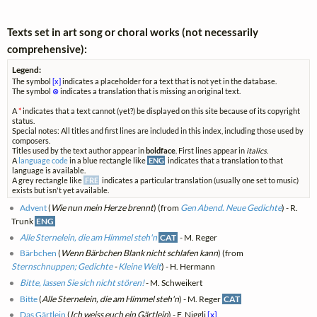
Texts set in art song or choral works (not necessarily
comprehensive):
Legend:
The symbol
[x]
indicates a placeholder for a text that is not yet in the database.
The symbol
⊗
indicates a translation that is missing an original text.
A
*
indicates that a text cannot (yet?) be displayed on this site because of its copyright
status.
Special notes: All titles and first lines are included in this index, including those used by
composers.
Titles used by the text author appear in
boldface
. First lines appear in
italics
.
A
language code
in a blue rectangle like
ENG
indicates that a translation to that
language is available.
A grey rectangle like
FRE
indicates a particular translation (usually one set to music)
exists but isn't yet available.
Advent
(
Wie nun mein Herze brennt
) (from
Gen Abend. Neue Gedichte
) - R.
Trunk
ENG
Alle Sternelein, die am Himmel steh'n
CAT
- M. Reger
Bärbchen
(
Wenn Bärbchen Blank nicht schlafen kann
) (from
Sternschnuppen; Gedichte
-
Kleine Welt
) - H. Hermann
Bitte, lassen Sie sich nicht stören!
- M. Schweikert
Bitte
(
Alle Sternelein, die am Himmel steh'n
) - M. Reger
CAT
Das Gärtlein
(
Ich weiss euch ein Gärtlein
) - F. Niggli
[x]