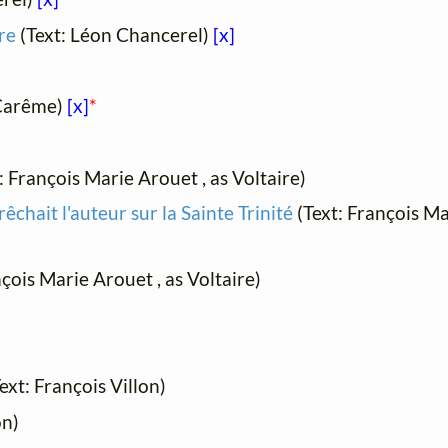
re
(Text: Léon Chancerel)
[x]
 Carême)
[x]
*
: François Marie Arouet , as Voltaire)
chait l'auteur sur la Sainte Trinité
(Text: François Ma
çois Marie Arouet , as Voltaire)
ext: François Villon)
on)