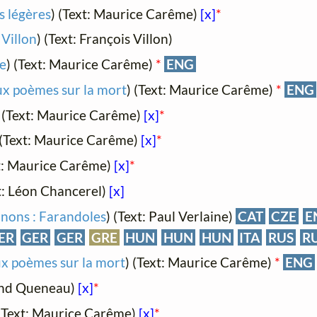
 légères
) (Text: Maurice Carême)
[x]
*
 Villon
) (Text: François Villon)
e
) (Text: Maurice Carême)
*
ENG
x poèmes sur la mort
) (Text: Maurice Carême)
*
ENG
) (Text: Maurice Carême)
[x]
*
 (Text: Maurice Carême)
[x]
*
xt: Maurice Carême)
[x]
*
xt: Léon Chancerel)
[x]
nons : Farandoles
) (Text: Paul Verlaine)
CAT
CZE
E
ER
GER
GER
GRE
HUN
HUN
HUN
ITA
RUS
R
x poèmes sur la mort
) (Text: Maurice Carême)
*
ENG
ond Queneau)
[x]
*
 (Text: Maurice Carême)
[x]
*