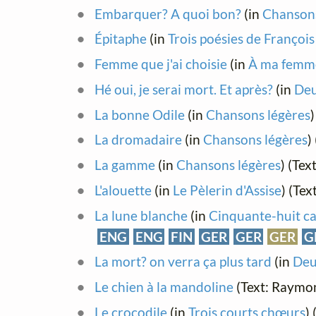
Embarquer? A quoi bon?
(in
Chansons
Épitaphe
(in
Trois poésies de François
Femme que j'ai choisie
(in
À ma femm
Hé oui, je serai mort. Et après?
(in
Deu
La bonne Odile
(in
Chansons légères
La dromadaire
(in
Chansons légères
)
La gamme
(in
Chansons légères
) (Te
L'alouette
(in
Le Pèlerin d'Assise
) (Te
La lune blanche
(in
Cinquante-huit ca
ENG
ENG
FIN
GER
GER
GER
G
La mort? on verra ça plus tard
(in
Deu
Le chien à la mandoline
(Text: Raym
Le crocodile
(in
Trois courts chœurs
)