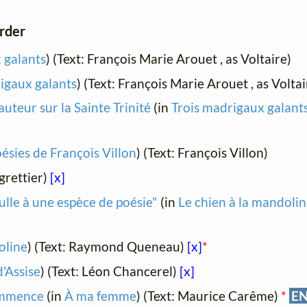
order
 galants
) (Text: François Marie Arouet , as Voltaire)
igaux galants
) (Text: François Marie Arouet , as Voltai
uteur sur la Sainte Trinité
(in
Trois madrigaux galant
oésies de François Villon
) (Text: François Villon)
egrettier)
[x]
nulle à une espèce de poésie"
(in
Le chien à la mandoli
oline
) (Text: Raymond Queneau)
[x]
*
d'Assise
) (Text: Léon Chancerel)
[x]
commence
(in
À ma femme
) (Text: Maurice Carême)
*
E