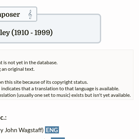
𝄞
poser
ey (1910 - 1999)
t is not yet in the database.
 an original text.
n this site because of its copyright status.
indicates that a translation to that language is available.
slation (usually one set to music) exists but isn't yet available.
c.:
 by John Wagstaff)
ENG