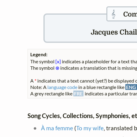
𝄞
Com
Jacques Chaill
Legend:
The symbol
[x]
indicates a placeholder for a text tha
The symbol
⊗
indicates a translation that is missing
A
*
indicates that a text cannot (yet?) be displayed o
Note: A
language code
in a blue rectangle like
ENG
A grey rectangle like
FRE
indicates a particular tran
Song Cycles, Collections, Symphonies, et
À ma femme
(
To my wife
, translated