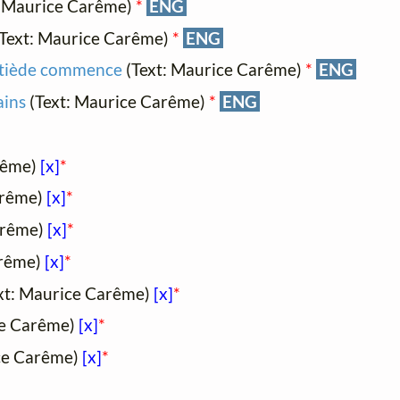
: Maurice Carême)
*
ENG
Text: Maurice Carême)
*
ENG
e tiède commence
(Text: Maurice Carême)
*
ENG
ains
(Text: Maurice Carême)
*
ENG
rême)
[x]
*
arême)
[x]
*
arême)
[x]
*
arême)
[x]
*
xt: Maurice Carême)
[x]
*
ce Carême)
[x]
*
ce Carême)
[x]
*