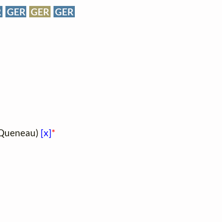
R
GER
GER
GER
 Queneau)
[x]
*