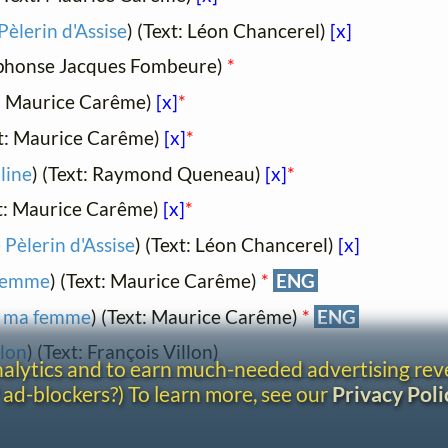
Pèlerin d'Assise
) (Text: Léon Chancerel)
[x]
lphonse Jacques Fombeure)
*
t: Maurice Carême)
[x]
*
xt: Maurice Carême)
[x]
*
line
) (Text: Raymond Queneau)
[x]
*
xt: Maurice Carême)
[x]
*
 Pèlerin d'Assise
) (Text: Léon Chancerel)
[x]
femme
) (Text: Maurice Carême)
*
ENG
 ma femme
) (Text: Maurice Carême)
*
ENG
llon
) (Text: François Villon)
analytics and to earn much-needed advertising re
 ad-blockers?) To learn more, see our
Privacy Poli