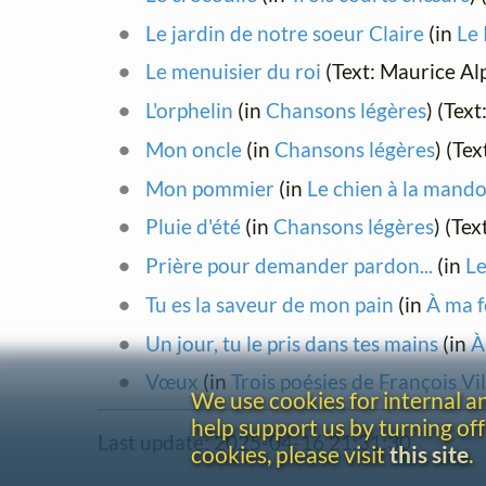
Le jardin de notre soeur Claire
(in
Le 
Le menuisier du roi
(Text: Maurice A
L'orphelin
(in
Chansons légères
) (Tex
Mon oncle
(in
Chansons légères
) (Te
Mon pommier
(in
Le chien à la mando
Pluie d'été
(in
Chansons légères
) (Te
Prière pour demander pardon...
(in
Le
Tu es la saveur de mon pain
(in
À ma 
Un jour, tu le pris dans tes mains
(in
À
Vœux
(in
Trois poésies de François Vi
We use cookies for internal 
help support us by turning off
Last update: 2025-04-16 21:31:30
cookies, please visit
this site
.