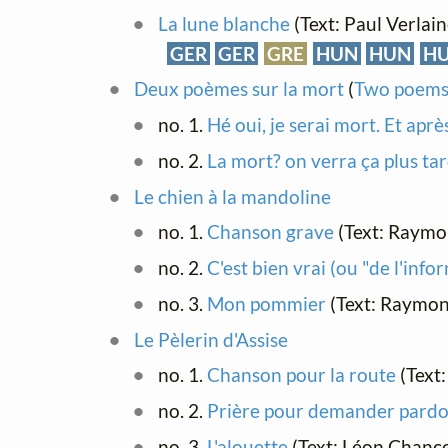
La lune blanche
(Text: Paul Verlai
GER
GER
GRE
HUN
HUN
H
Deux poèmes sur la mort
(
Two poems
no. 1.
Hé oui, je serai mort. Et aprè
no. 2.
La mort? on verra ça plus ta
Le chien à la mandoline
no. 1.
Chanson grave
(Text: Raym
no. 2.
C'est bien vrai (ou "de l'inf
no. 3.
Mon pommier
(Text: Raymo
Le Pèlerin d'Assise
no. 1.
Chanson pour la route
(Text
no. 2.
Prière pour demander pardon
no. 3.
L'alouette
(Text: Léon Chanc