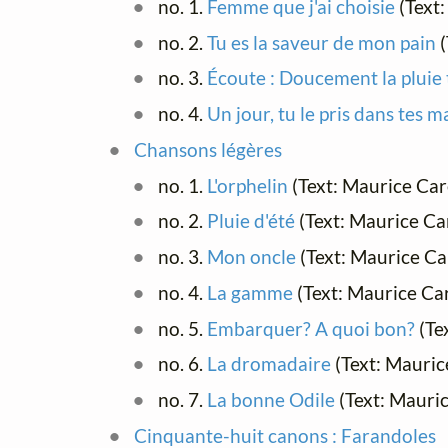
no. 1.
Femme que j'ai choisie
(Text
no. 2.
Tu es la saveur de mon pain
(
no. 3.
Écoute : Doucement la plui
no. 4.
Un jour, tu le pris dans tes m
Chansons légères
no. 1.
L'orphelin
(Text: Maurice Ca
no. 2.
Pluie d'été
(Text: Maurice C
no. 3.
Mon oncle
(Text: Maurice C
no. 4.
La gamme
(Text: Maurice C
no. 5.
Embarquer? A quoi bon?
(Te
no. 6.
La dromadaire
(Text: Mauri
no. 7.
La bonne Odile
(Text: Mauri
Cinquante-huit canons : Farandoles