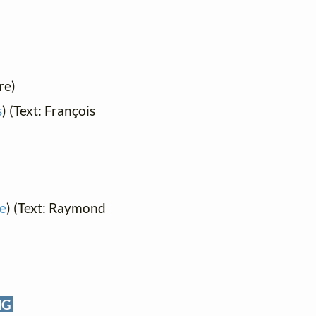
re)
s
) (Text: François
ne
) (Text: Raymond
NG