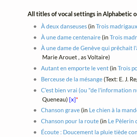
All titles of vocal settings in Alphabetic 
À deux danseuses
(in
Trois madrigaux
À une dame centenaire
(in
Trois madr
À une dame de Genève qui prêchait l'a
Marie Arouet , as Voltaire)
Autant en emporte le vent
(in
Trois p
Berceuse de la mésange
(Text: E. J. R
C'est bien vrai (ou "de l'information 
Queneau)
[x]
*
Chanson grave
(in
Le chien à la mand
Chanson pour la route
(in
Le Pèlerin 
Écoute : Doucement la pluie tiède 