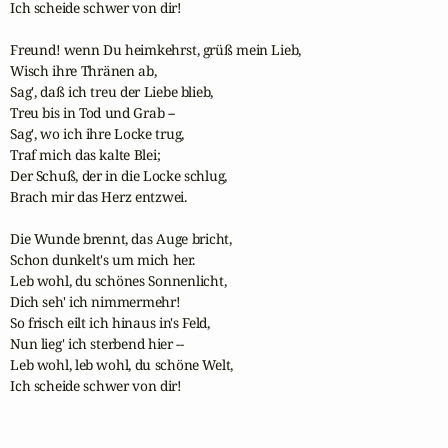
Ich scheide schwer von dir!

Freund! wenn Du heimkehrst, grüß mein Lieb,

Wisch ihre Thränen ab,

Sag', daß ich treu der Liebe blieb,

Treu bis in Tod und Grab --

Sag', wo ich ihre Locke trug,

Traf mich das kalte Blei;

Der Schuß, der in die Locke schlug,

Brach mir das Herz entzwei.

Die Wunde brennt, das Auge bricht,

Schon dunkelt's um mich her.

Leb wohl, du schönes Sonnenlicht,

Dich seh' ich nimmermehr!

So frisch eilt ich hinaus in's Feld,

Nun lieg' ich sterbend hier --

Leb wohl, leb wohl, du schöne Welt,

Ich scheide schwer von dir! 