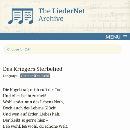
MENU
Choose for Diff
Des Kriegers Sterbelied
Language:
German (Deutsch)
Die Kugel traf; mich ruft der Tod,

Und Alles bleibt zurück!

Wohl endet nun des Lebens Noth,

Doch auch des Lebens Glück!

Und wen auf Erden Liebes hält,

Der bleibt so gerne hier. --

Leb wohl, leb wohl, du schöne Welt,
