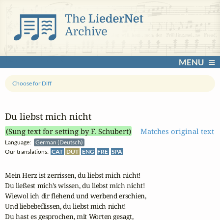
MENU
Choose for Diff
Du liebst mich nicht
(Sung text for setting by F. Schubert)
Matches original text
Language:
German (Deutsch)
Our translations:
CAT
DUT
ENG
FRE
SPA
Mein Herz ist zerrissen, du liebst mich nicht!

Du ließest mich's wissen, du liebst mich nicht!

Wiewol ich dir flehend und werbend erschien,

Und liebebeflissen, du liebst mich nicht!

Du hast es gesprochen, mit Worten gesagt,
