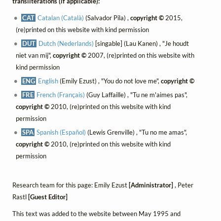
transliterations (if applicable):
CAT
Catalan (Català)
(Salvador Pila) ,
copyright ©
2015,
(re)printed on this website with kind permission
DUT
Dutch (Nederlands)
[singable] (Lau Kanen) , "Je houdt
niet van mij",
copyright ©
2007, (re)printed on this website with
kind permission
ENG
English
(Emily Ezust) , "You do not love me",
copyright ©
FRE
French (Français)
(Guy Laffaille) , "Tu ne m'aimes pas",
copyright ©
2010, (re)printed on this website with kind
permission
SPA
Spanish (Español)
(Lewis Grenville) , "Tu no me amas",
copyright ©
2010, (re)printed on this website with kind
permission
Research team for this page: Emily Ezust
[Administrator]
, Peter
Rastl
[Guest Editor]
This text was added to the website between May 1995 and