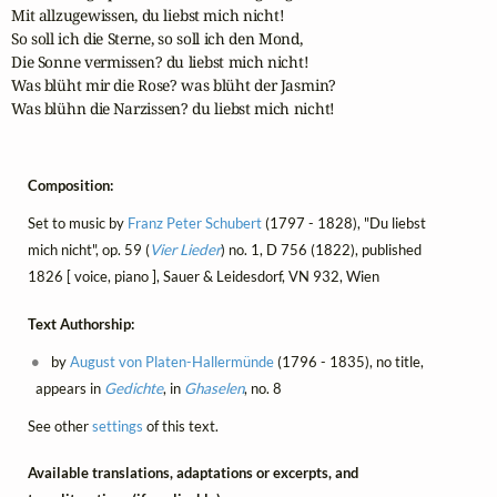
Mit allzugewissen, du liebst mich nicht!

So soll ich die Sterne, so soll ich den Mond, 

Die Sonne vermissen? du liebst mich nicht!

Was blüht mir die Rose? was blüht der Jasmin?

Was blühn die Narzissen? du liebst mich nicht!
Composition:
Set to music by
Franz Peter Schubert
(1797 - 1828), "Du liebst
mich nicht", op. 59 (
Vier Lieder
) no. 1, D 756 (1822), published
1826 [ voice, piano ], Sauer & Leidesdorf, VN 932, Wien
Text Authorship:
by
August von Platen-Hallermünde
(1796 - 1835), no title,
appears in
Gedichte
, in
Ghaselen
, no. 8
See other
settings
of this text.
Available translations, adaptations or excerpts, and