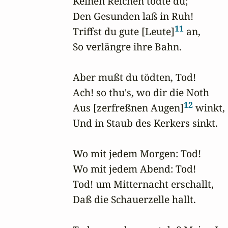
Keinen Reichen tödte du;

Den Gesunden laß in Ruh!

11
Triffst du gute [Leute]
 an,

So verlängre ihre Bahn.

Aber mußt du tödten, Tod!

Ach! so thu's, wo dir die Noth

12
Aus [zerfreßnen Augen]
 winkt,

Und in Staub des Kerkers sinkt.

Wo mit jedem Morgen: Tod!

Wo mit jedem Abend: Tod!

Tod! um Mitternacht erschallt,

Daß die Schauerzelle hallt.
