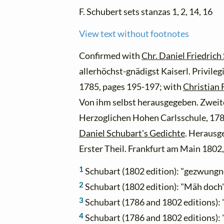
F. Schubert sets stanzas 1, 2, 14, 16
View text without footnotes
Confirmed with
Chr. Daniel Friedric
allerhöchst-gnädigst Kaiserl. Privile
1785, pages 195-197; with
Christian 
Von ihm selbst herausgegeben. Zweite
Herzoglichen Hohen Carlsschule, 178
Daniel Schubart's Gedichte
. Herausg
Erster Theil. Frankfurt am Main 1802
1
Schubart (1802 edition): "gezwungn
2
Schubart (1802 edition): "Mäh doch
3
Schubart (1786 and 1802 editions): 
4
Schubart (1786 and 1802 editions)