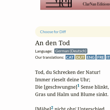
Choose for Diff
An den Tod
Language:
German (Deutsch)
Our translations:
CAT
DUT
ENG
FRE
I
Tod, du Schrecken der Natur!

Immer rieselt deine Uhr;

1
Die [geschwungne]
 Sense blinkt,

Gras und Halm und Blume sinkt.

2
[Mähe]
 nicht ohn' Unterschied
