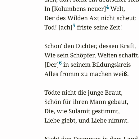
4
In [Kolumbens neuer]
 Welt,

Der des Wilden Axt nicht scheut:

5
Tod! [ach]
 friste seine Zeit!

Schon' den Dichter, dessen Kraft,

Wie sein Schöpfer, Welten schafft,
6
[Der]
 in seinem Bildungskreis

Alles fromm zu machen weiß.

Tödte nicht die junge Braut,

Schön für ihren Mann gebaut,

Die, wie Sulamit gestimmt,

Liebe giebt, und Liebe nimmt.

Nicht den Frommen in dem Land,