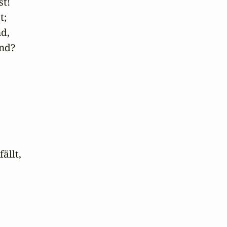
t!

;

d,

nd?

fällt,
