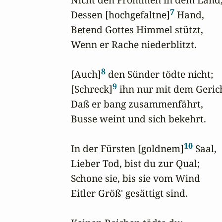
7
Dessen [hochgefaltne]
 Hand,

Betend Gottes Himmel stützt,

Wenn er Rache niederblitzt.

8
[Auch]
 den Sünder tödte nicht;

9
[Schreck]
 ihn nur mit dem Gerich
Daß er bang zusammenfährt,

Busse weint und sich bekehrt.

10
In der Fürsten [goldnem]
 Saal,

Lieber Tod, bist du zur Qual;

Schone sie, bis sie vom Wind

Eitler Größ' gesättigt sind.
