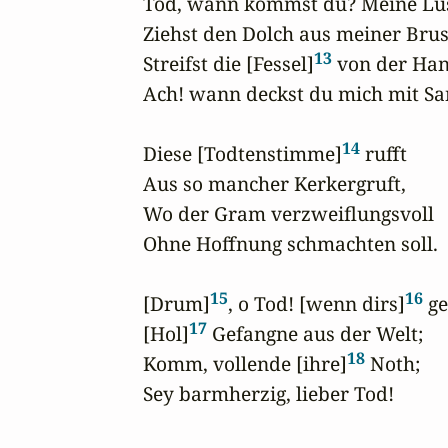
Tod, wann kommst du? Meine Lus
Ziehst den Dolch aus meiner Brust
13
Streifst die [Fessel]
 von der Han
Ach! wann deckst du mich mit Sa
14
Diese [Todtenstimme]
 rufft

Aus so mancher Kerkergruft,

Wo der Gram verzweiflungsvoll

Ohne Hoffnung schmachten soll.

15
16
[Drum]
, o Tod! [wenn dirs]
 ge
17
[Hol]
 Gefangne aus der Welt;

18
Komm, vollende [ihre]
 Noth;

Sey barmherzig, lieber Tod!