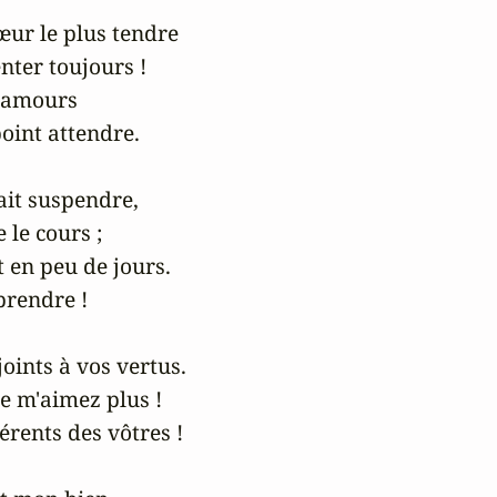
œur le plus tendre 

ter toujours !

 amours

oint attendre.

ait suspendre,

le cours ;

 en peu de jours.

rendre !

oints à vos vertus.

e m'aimez plus !

rents des vôtres !
