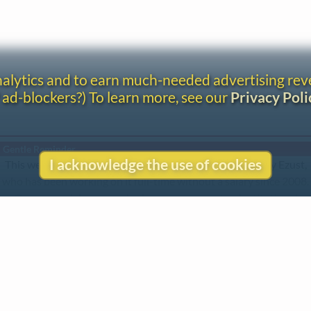
analytics and to earn much-needed advertising re
 ad-blockers?) To learn more, see our
Privacy Poli
Gentle Reminder
I acknowledge the use of cookies
This website began in 1995 as a personal project by Emily Ezust,
who has been working on it full-time without a salary since 2008.
Our research has never had any government or institutional
funding, so if you found the information here useful, please
consider making a donation. Your help is greatly appreciated!
–Emily Ezust, Founder
Donate