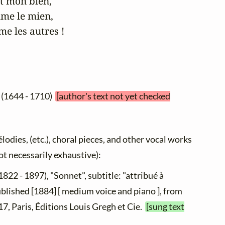
t mon bien,

me le mien,

e les autres !
(1644 - 1710)
[author's text not yet checked
élodies, (etc.), choral pieces, and other vocal works
not necessarily exhaustive):
1822 - 1897), "Sonnet", subtitle: "attribué à
ublished [1884] [ medium voice and piano ], from
 17, Paris, Éditions Louis Gregh et Cie.
[sung text