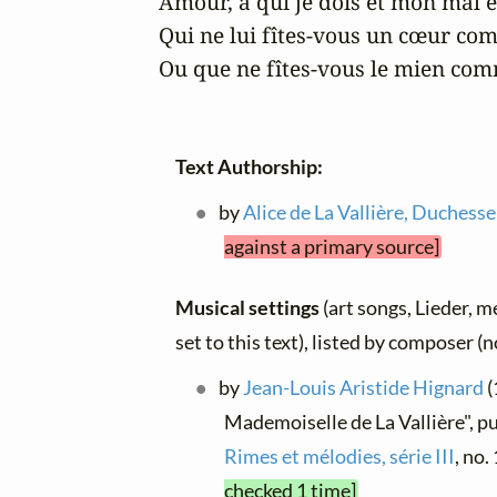
Amour, à qui je dois et mon mal e
Qui ne lui fîtes-vous un cœur com
Ou que ne fîtes-vous le mien comm
Text Authorship:
by
Alice de La Vallière, Duchesse
against a primary source]
Musical settings
(art songs, Lieder, m
set to this text), listed by composer (
by
Jean-Louis Aristide Hignard
(
Mademoiselle de La Vallière", p
Rimes et mélodies, série III
, no.
checked 1 time]