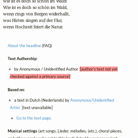
wie ist es doch so schön im Wald!

Wie ist es doch so schön im Wald,

wenn rings von Bergen widerhallt,

was Hirten singen auf der Flur,

wenn Hochzeit feiert die Natur.
About the headline
(FAQ)
Text Authorship:
by Anonymous / Unidentified Author
[author's text not yet
checked against a primary source]
Based on:
a text in Dutch (Nederlands) by
Anonymous/Unidentified
Artist
[text unavailable]
Go to the text page.
Musical settings
(art songs, Lieder, mélodies, (etc.), choral pieces,