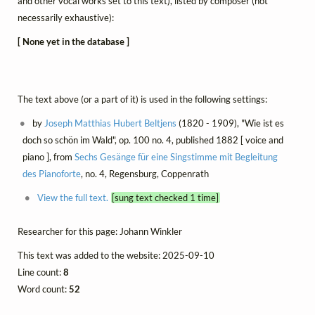
and other vocal works set to this text), listed by composer (not
necessarily exhaustive):
[ None yet in the database ]
The text above (or a part of it) is used in the following settings:
by
Joseph Matthias Hubert Beltjens
(1820 - 1909), "Wie ist es
doch so schön im Wald", op. 100 no. 4, published 1882 [ voice and
piano ], from
Sechs Gesänge für eine Singstimme mit Begleitung
des Pianoforte
, no. 4, Regensburg, Coppenrath
View the full text.
[sung text checked 1 time]
Researcher for this page: Johann Winkler
This text was added to the website: 2025-09-10
Line count:
8
Word count:
52