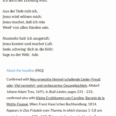
Ich doch der Erlösung wart.

Aus der Tiefe rufe ich, 

Jesus wird erlösen mich: 

Jesus machet, daß ich rein 

Werd' von allen Sünden sein.  

Nunmehr hab' ich ausgeruft; 

Jesus kommt und machet Luft. 

Seele, schwing' dich in die Höh'; 

Sage zu der Welt:  Ade. 
About the headline
(FAQ)
Confirmed with
Neu-erweckte himmel-schallende Lieder-Freud;
oder, Viel vermehrt- und verbessertes Gesangbüchlein
, Altdorf:
Johann Adam Treu, 1691, in
Buß-Lieder
, pages 231 - 232;
confirmed also with
Kleine Erzählungen von Caroline, Baronin de la
Motte-Fouqué
, Wien: Franz Haas'schen Buchhandlung, 1814.
Appears in
Das Fräulein vom Thurme
, in which stanzas 1-3,8 are