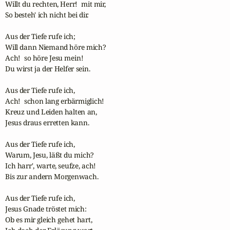
Willt du rechten, Herr!  mit mir, 

So besteh' ich nicht bei dir.  

Aus der Tiefe rufe ich; 

Will dann Niemand höre mich? 

Ach!  so höre Jesu mein!  

Du wirst ja der Helfer sein.  

Aus der Tiefe rufe ich, 

Ach!  schon lang erbärmiglich!  

Kreuz und Leiden halten an, 

Jesus draus erretten kann.  

Aus der Tiefe rufe ich, 

Warum, Jesu, läßt du mich? 

Ich harr', warte, seufze, ach!  

Bis zur andern Morgenwach.  

Aus der Tiefe rufe ich, 

Jesus Gnade tröstet mich:

Ob es mir gleich gehet hart, 
