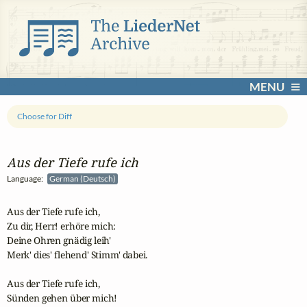
MENU
Choose for Diff
Aus der Tiefe rufe ich
Language:
German (Deutsch)
Aus der Tiefe rufe ich,

Zu dir, Herr! erhöre mich: 

Deine Ohren gnädig leih'  

Merk' dies' flehend' Stimm' dabei.   

Aus der Tiefe rufe ich, 

Sünden gehen über mich! 
