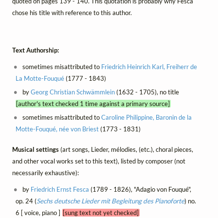
quoted on pages 139 - 140. This quotation is probably why Fesca
chose his title with reference to this author.
Text Authorship:
sometimes misattributed to
Friedrich Heinrich Karl, Freiherr de
La Motte-Fouqué
(1777 - 1843)
by
Georg Christian Schwämmlein
(1632 - 1705), no title
[author's text checked 1 time against a primary source]
sometimes misattributed to
Caroline Philippine, Baronin de la
Motte-Fouqué, née von Briest
(1773 - 1831)
Musical settings
(art songs, Lieder, mélodies, (etc.), choral pieces,
and other vocal works set to this text), listed by composer (not
necessarily exhaustive):
by
Friedrich Ernst Fesca
(1789 - 1826), "Adagio von Fouqué",
op. 24 (
Sechs deutsche Lieder mit Begleitung des Pianoforte
) no.
6 [ voice, piano ]
[sung text not yet checked]