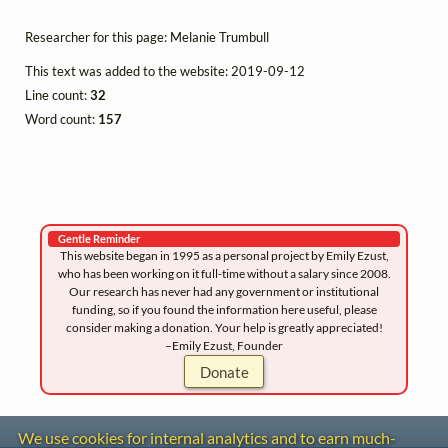
Researcher for this page: Melanie Trumbull
This text was added to the website: 2019-09-12
Line count:
32
Word count:
157
Gentle Reminder
This website began in 1995 as a personal project by Emily Ezust,
who has been working on it full-time without a salary since 2008.
Our research has never had any government or institutional
funding, so if you found the information here useful, please
consider making a donation. Your help is greatly appreciated!
–Emily Ezust, Founder
Donate
We use cookies for internal analytics and to earn much-