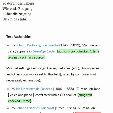
So durch des Lebens

Wirrende Beugung

Führe die Neigung

Uns in das Jahr.
Text Authorship:
by
Johann Wolfgang von Goethe
(1749 - 1832), "Zum neuen
Jahr", appears in
Gesellige Lieder
[author's text checked 1 time
against a primary source]
Musical settings
(art songs, Lieder, mélodies, (etc.), choral pieces,
and other vocal works set to this text), listed by composer (not
necessarily exhaustive):
by
Ida Henriette da Fonseca
(1806 - 1858), "Zum neuen Jahr"
[ voice and piano ], confirmed with a CD booklet
[sung text
checked 1 time]
by
Johann Friedrich Reichardt
(1752 - 1814), "Zum neuen