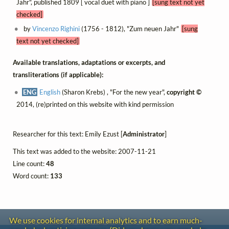
Jahr", published 1809 [ vocal duet with piano ]
[sung text not yet
checked]
by
Vincenzo Righini
(1756 - 1812), "Zum neuen Jahr"
[sung
text not yet checked]
Available translations, adaptations or excerpts, and
transliterations (if applicable):
ENG
English
(Sharon Krebs) , "For the new year",
copyright ©
2014, (re)printed on this website with kind permission
Researcher for this text: Emily Ezust [
Administrator
]
This text was added to the website: 2007-11-21
Line count:
48
Word count:
133
We use cookies for internal analytics and to earn much-