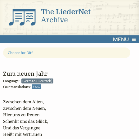
MENU
Choose for Diff
Zum neuen Jahr
Language:
German (Deutsch)
Our translations:
ENG
Zwischen dem Alten,

Zwischen dem Neuen,

Hier uns zu freuen

Schenkt uns das Glück,

Und das Vergangne

Heißt mit Vertrauen
