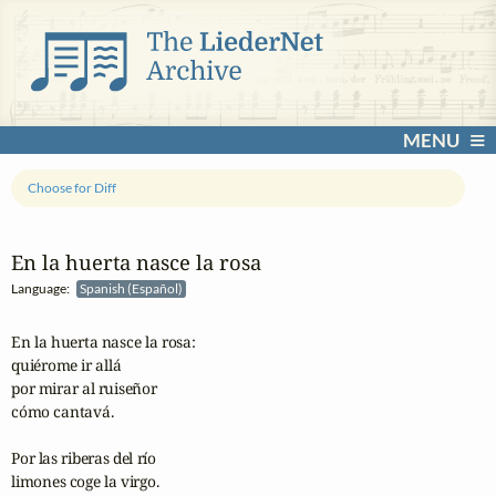
MENU
Choose for Diff
En la huerta nasce la rosa
Language:
Spanish (Español)
En la huerta nasce la rosa:

quiérome ir allá

por mirar al ruiseñor

cómo cantavá.

Por las riberas del río

limones coge la virgo.
