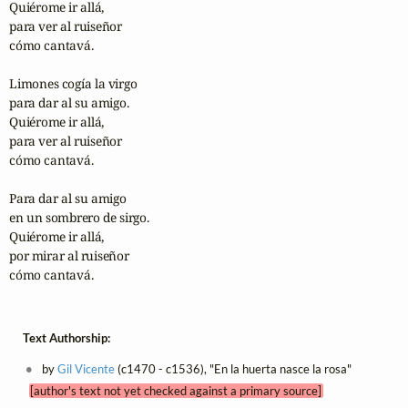
Quiérome ir allá,

para ver al ruiseñor

cómo cantavá.

Limones cogía la virgo

para dar al su amigo.

Quiérome ir allá,

para ver al ruiseñor

cómo cantavá.

Para dar al su amigo

en un sombrero de sirgo.

Quiérome ir allá,

por mirar al ruiseñor

cómo cantavá.
Text Authorship:
by
Gil Vicente
(c1470 - c1536), "En la huerta nasce la rosa"
[author's text not yet checked against a primary source]