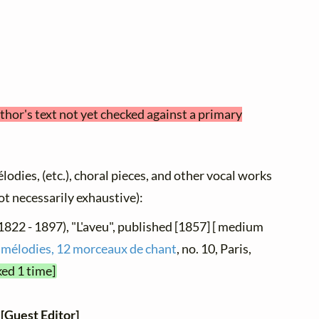
thor's text not yet checked against a primary
élodies, (etc.), choral pieces, and other vocal works
not necessarily exhaustive):
1822 - 1897), "L'aveu", published [1857] [ medium
 mélodies, 12 morceaux de chant
, no. 10, Paris,
ked 1 time]
s
[Guest Editor]