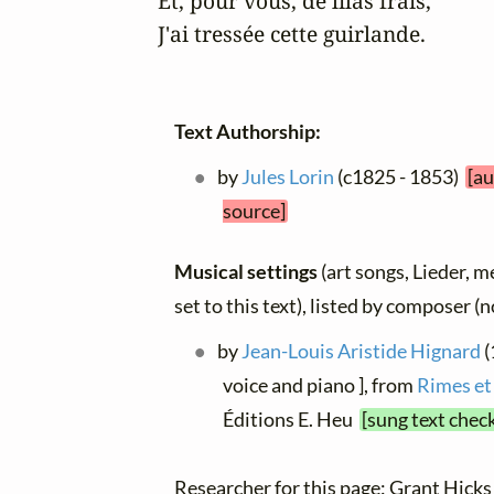
Et, pour vous, de lilas frais,

J'ai tressée cette guirlande.
Text Authorship:
by
Jules Lorin
(c1825 - 1853)
[au
source]
Musical settings
(art songs, Lieder, m
set to this text), listed by composer (
by
Jean-Louis Aristide Hignard
(
voice and piano ], from
Rimes et
Éditions E. Heu
[sung text chec
Researcher for this page: Grant Hick