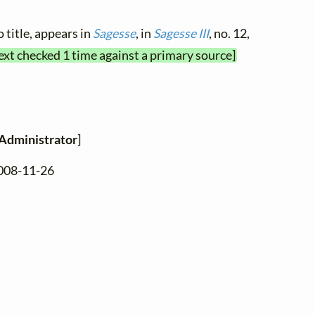
 title, appears in
Sagesse
, in
Sagesse III
, no. 12,
text checked 1 time against a primary source]
Administrator
]
2008-11-26