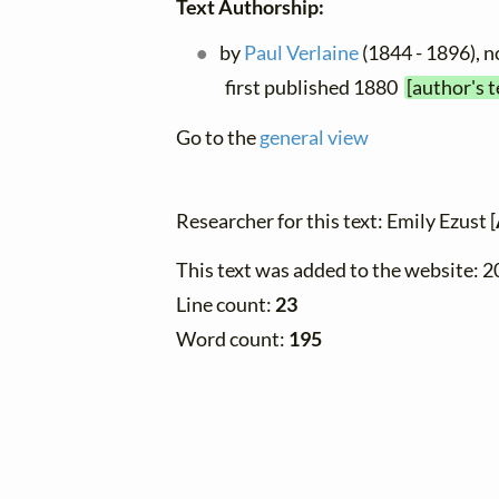
Text Authorship:
by
Paul Verlaine
(1844 - 1896), no
first published 1880
[author's 
Go to the
general view
Researcher for this text: Emily Ezust [
This text was added to the website: 
Line count:
23
Word count:
195