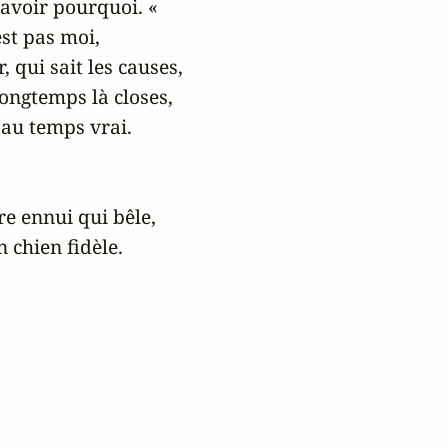
avoir pourquoi. «

st pas moi,

 qui sait les causes,

ongtemps là closes,

au temps vrai.

e ennui qui bêle,

n chien fidèle.