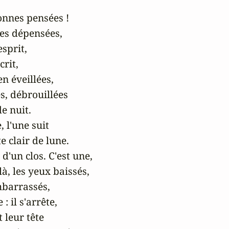
onnes pensées !

ces dépensées,

prit,

rit,

n éveillées,

, débrouillées

e nuit.

 l'une suit

 clair de lune.

d'un clos. C'est une,

là, les yeux baissés,

mbarrassés,

: il s'arrête,

 leur tête
