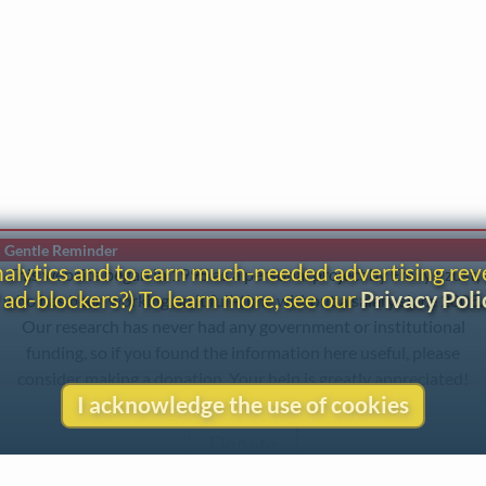
Gentle Reminder
analytics and to earn much-needed advertising re
This website began in 1995 as a personal project by Emily Ezust,
 ad-blockers?) To learn more, see our
Privacy Poli
who has been working on it full-time without a salary since 2008.
Our research has never had any government or institutional
funding, so if you found the information here useful, please
consider making a donation. Your help is greatly appreciated!
I acknowledge the use of cookies
–Emily Ezust, Founder
Donate