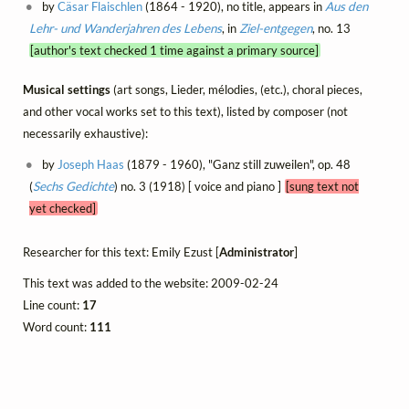
by
Cäsar Flaischlen
(1864 - 1920), no title, appears in
Aus den
Lehr- und Wanderjahren des Lebens
, in
Ziel-entgegen
, no. 13
[author's text checked 1 time against a primary source]
Musical settings
(art songs, Lieder, mélodies, (etc.), choral pieces,
and other vocal works set to this text), listed by composer (not
necessarily exhaustive):
by
Joseph Haas
(1879 - 1960), "Ganz still zuweilen", op. 48
(
Sechs Gedichte
) no. 3 (1918) [ voice and piano ]
[sung text not
yet checked]
Researcher for this text: Emily Ezust [
Administrator
]
This text was added to the website: 2009-02-24
Line count:
17
Word count:
111