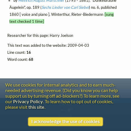
by
Heinrich August Marschner
(1795 - 1861), "Dunkelbraune
Äugelein", op. 189 (
Sechs Lieder von Carl Siebel
) no. 6, published
1860 [ voice and piano ], Winterthur, Rieter-Biedermann
[sung
text checked 1 time]
Researcher for this page: Harry Joelson
This text was added to the website: 2009-04-03
Line count:
16
Word count:
68
We use cookies for internal analytics and to earn much-
needed advertising revenue. (Did you know you can help
support us by turning off ad-blockers?) To learn more, see
our
Privacy Policy
. To learn how to opt out of cookies,
Contact
please visit
this site
.
Copyright
Privacy
I acknowledge the use of cookies
Copyright © 2026 The LiederNet Archive