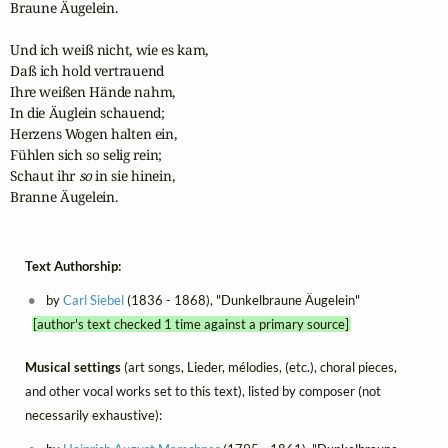
Braune Äugelein.

Und ich weiß nicht, wie es kam,

Daß ich hold vertrauend

Ihre weißen Hände nahm,

In die Äuglein schauend;

Herzens Wogen halten ein,

Fühlen sich so selig rein;

Schaut ihr 
so
 in sie hinein,

Branne Äugelein.
Text Authorship:
by
Carl Siebel
(1836 - 1868), "Dunkelbraune Äugelein"
[author's text checked 1 time against a primary source]
Musical settings
(art songs, Lieder, mélodies, (etc.), choral pieces,
and other vocal works set to this text), listed by composer (not
necessarily exhaustive):