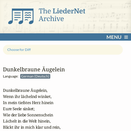
MENU
Choose for Diff
Dunkelbraune Äugelein
Language:
German (Deutsch)
Dunkelbraune Äugelein,

Wenn ihr lächelnd winket,

In mein tiefstes Herz hinein

Eure Seele sinket;

Wie der liebe Sonnenschein

Lächelt in die Welt hinein,

Blickt ihr in mich klar und rein,
