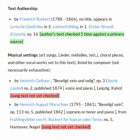
Text Authorship:
by
Friedrich Rückert
(1788 - 1866), no title, appears in
Lyrische Gedichte
, in 3.
Liebesfrühling
, in 1.
Erster Strauß.
Erwacht
, no. 16
[author's text checked 1 time against a primary
source]
Musical settings
(art songs, Lieder, mélodies, (etc.), choral pieces,
and other vocal works set to this text), listed by composer (not
necessarily exhaustive):
by
Heinrich Gelhaar
, "Beseligt sein und selig", op. 3 (
Sechs
Lieder
) no. 2, published 1874 [ voice and piano ], Leipzig, Kahnt
[sung text not yet checked]
by
Heinrich August Marschner
(1795 - 1861), "Beseligt sein",
op. 113 no. 5, published 1842 [ soprano or tenor and piano ], from
Frühlingsliebe von Fr. Rückert für Sopran oder Tenor
, no. 5,
Hannover, Nagel
[sung text not yet checked]