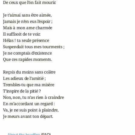
De ceux que l’on fait mourir.

Je t’aimai sans être aimée,

Jamais je n’en eus l’espoir ;

Mais à mon ame charmée

Il suffisoit de te voir.

Hélas ! ta seule présence

Suspendait tous mes tourments ;

Je ne comptais d’existence

Que ces rapides moments.

Reçois du moins sans colère

Les adieux de l’amitié ;

Trembles-tu que ma misère

T’inspire de la pitié ?

Non, non, tu n’as rien à craindre

En m’accordant un regard :

Va, je ne suis point à plaindre,

Je meurs avant ton départ.
About the headline
(FAQ)