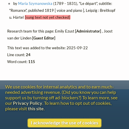
by
Maria Szymanowska
(1789 - 1831), "Le départ", subtitle:
"Romance", published 1819 [ voice and piano ], Leipzig : Breitkopf
u. Härtel
[sung text not yet checked]
Research team for this page: Emily Ezust
[Administrator]
, Joost
van der Linden
[Guest Editor]
This text was added to the website: 2025-09-22
Line count:
24
Word count:
115
We use cookies for internal analytics and to earn much-
needed advertising revenue. (Did you know you can help
Contact
support us by turning off ad-blockers?) To learn more, see
Copyright
our
Privacy Policy
. To learn how to opt out of cookies,
Privacy
please visit
this site
.
Copyright © 2026 The LiederNet Archive
I acknowledge the use of cookies
Site redesign by Shawn Thuris