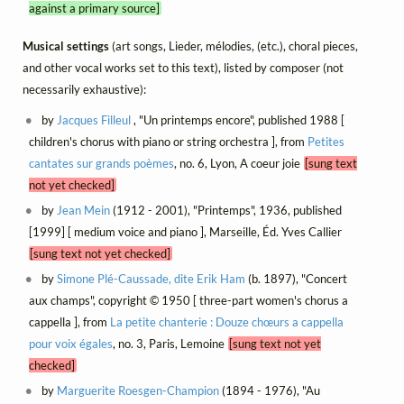
against a primary source]
Musical settings
(art songs, Lieder, mélodies, (etc.), choral pieces,
and other vocal works set to this text), listed by composer (not
necessarily exhaustive):
by
Jacques Filleul
, "Un printemps encore", published 1988 [
children's chorus with piano or string orchestra ], from
Petites
cantates sur grands poèmes
, no. 6, Lyon, A coeur joie
[sung text
not yet checked]
by
Jean Mein
(1912 - 2001), "Printemps", 1936, published
[1999] [ medium voice and piano ], Marseille, Éd. Yves Callier
[sung text not yet checked]
by
Simone Plé-Caussade, dite Erik Ham
(b. 1897), "Concert
aux champs", copyright © 1950 [ three-part women's chorus a
cappella ], from
La petite chanterie : Douze chœurs a cappella
pour voix égales
, no. 3, Paris, Lemoine
[sung text not yet
checked]
by
Marguerite Roesgen-Champion
(1894 - 1976), "Au