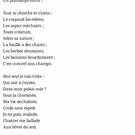
Un printemps encor !

Tout se cherche et s'aime ;

Le crapaud lui-même,

Les aspics méchants ;

Toute créature,

Selon sa nature :

La feuille a des chants ;

Les herbes résonnent,

Les buissons bourdonnent ;

C'est concert aux champs.

Moi seul je suis triste ;

Qui sait si j'existe,

Dans mon palais noir ?

Sous la cheminée,

Ma vie enchaînée,

Coule sans espoir.

Je ne puis, malade,

Chanter ma ballade

Aux hôtes du soir.
