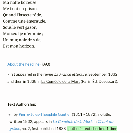
Ma natte boiteuse

Me tient en prison.

Quand l'insecte rôde,

Comme une émeraude,

Sous le vert gazon,

Moi seul je m'ennuie ;

Un mur, noir de suie,

Est mon horizon.
About the headline
(FAQ)
First appeared in the revue
La France littéraire
, September 1832,
and then in 1838 in
La Comédie de la Mort
(Paris, Éd. Desessart).
Text Authorship:
by
Pierre-Jules-Théophile Gautier
(1811 - 1872), no title,
written 1832, appears in
La Comédie de la Mort
, in
Chant du
grillon
, no. 2, first published 1838
[author's text checked 1 time