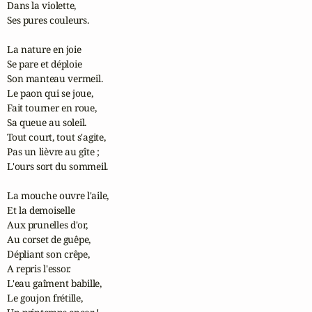
Dans la violette,

Ses pures couleurs.

La nature en joie

Se pare et déploie

Son manteau vermeil.

Le paon qui se joue,

Fait tourner en roue,

Sa queue au soleil.

Tout court, tout s'agite,

Pas un lièvre au gîte ;

L'ours sort du sommeil.

La mouche ouvre l'aile,

Et la demoiselle

Aux prunelles d'or,

Au corset de guêpe,

Dépliant son crêpe,

A repris l'essor.

L'eau gaîment babille,

Le goujon frétille,
