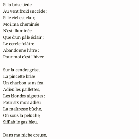
Si la brise tiède

Au vent froid succède ;

Si le ciel est clair,

Moi, ma cheminée

N'est illuminée

Que d'un pâle éclair ;

Le cercle folâtre

Abandonne l'âtre :

Pour moi c'est l'hiver.

Sur la cendre grise,

La pincette brise

Un charbon sans feu.

Adieu les paillettes,

Les blondes aigrettes ;

Pour six mois adieu

La maîtresse bûche,

Où sous la peluche,

Sifflait le gaz bleu.

Dans ma niche creuse,
