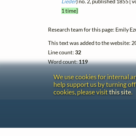
Lieder
) no. 2, published 1855 [ 
1 time]
Research team for this page: Emily E
This text was added to the website: 
Line count:
32
Word count:
119
We use cookies for internal 
help support us by turning off
cookies, please visit
this site
.