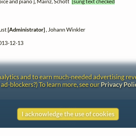
voice and piano ], Mainz, Schott
[sung text checked
zust
[Administrator]
, Johann Winkler
2013-12-13
analytics and to earn much-needed advertising re
 ad-blockers?) To learn more, see our
Privacy Poli
Contact
I acknowledge the use of cookies
Copyright
Privacy