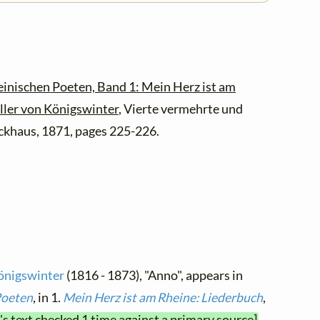
inischen Poeten, Band 1: Mein Herz ist am
ller von Königswinter
, Vierte vermehrte und
rockhaus, 1871, pages 225-226.
Königswinter
(1816 - 1873), "Anno", appears in
Poeten
, in 1.
Mein Herz ist am Rheine: Liederbuch
,
's text checked 1 time against a primary source]