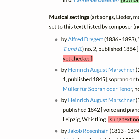
Musical settings
(art songs, Lieder, m
set to this text), listed by composer (
by
Alfred Dregert
(1836 - 1893), 
T. und B.
) no. 2, published 1884 
yet checked]
by
Heinrich August Marschner
(
1, published 1845 [ soprano or t
Müller für Sopran oder Tenor
, 
by
Heinrich August Marschner
(
published 1842 [ voice and piano
Leipzig, Whistling
[sung text no
by
Jakob Rosenhain
(1813 - 1894