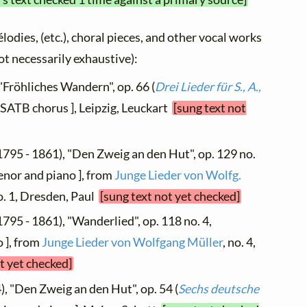
élodies, (etc.), choral pieces, and other vocal works
not necessarily exhaustive):
"Fröhliches Wandern", op. 66 (
Drei Lieder für S., A.,
[ SATB chorus ], Leipzig, Leuckart
[sung text not
1795 - 1861), "Den Zweig an den Hut", op. 129 no.
enor and piano ], from
Junge Lieder von Wolfg.
no. 1, Dresden, Paul
[sung text not yet checked]
1795 - 1861), "Wanderlied", op. 118 no. 4,
 ], from
Junge Lieder von Wolfgang Müller
, no. 4,
t yet checked]
), "Den Zweig an den Hut", op. 54 (
Sechs deutsche