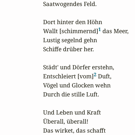
Saatwogendes Feld.

Dort hinter den Höhn

1
Wallt [schimmernd]
 das Meer,

Lustig segelnd gehn

Schiffe drüber her.

Städt' und Dörfer erstehn,

2
Entschleiert [vom]
 Duft,

Vögel und Glocken wehn 

Durch die stille Luft.

Und Leben und Kraft 

Überall, überall! 

Das wirket, das schafft 
