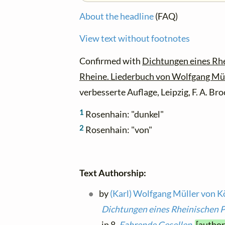
About the headline
(FAQ)
View text without footnotes
Confirmed with
Dichtungen eines Rhe
Rheine. Liederbuch von Wolfgang Mü
verbesserte Auflage, Leipzig, F. A. B
1
Rosenhain: "dunkel"
2
Rosenhain: "von"
Text Authorship:
by
(Karl) Wolfgang Müller von 
Dichtungen eines Rheinischen 
in 8.
Fahrende Gesellen
[author