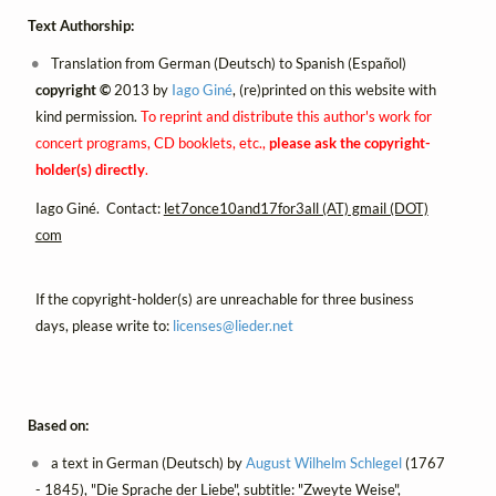
Text Authorship:
Translation from German (Deutsch) to Spanish (Español)
copyright ©
2013 by
Iago Giné
, (re)printed on this website with
kind permission.
To reprint and distribute this author's work for
concert programs, CD booklets, etc.,
please ask the copyright-
holder(s) directly
.
Iago Giné. Contact:
let7once10and17for3all (AT) gmail (DOT)
com
If the copyright-holder(s) are unreachable for three business
days, please write to:
licenses@
lieder.
net
Based on:
a text in German (Deutsch) by
August Wilhelm Schlegel
(1767
- 1845), "Die Sprache der Liebe", subtitle: "Zweyte Weise",