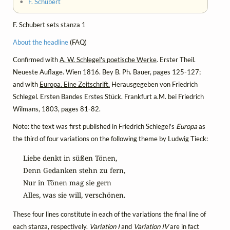
•
F. Schubert
F. Schubert sets stanza 1
About the headline
(FAQ)
Confirmed with
A. W. Schlegel's poetische Werke
. Erster Theil.
Neueste Auflage. Wien 1816. Bey B. Ph. Bauer, pages 125-127;
and with
Europa. Eine Zeitschrift.
Herausgegeben von Friedrich
Schlegel. Ersten Bandes Erstes Stück. Frankfurt a.M. bei Friedrich
Wilmans, 1803, pages 81-82.
Note: the text was first published in Friedrich Schlegel's
Europa
as
the third of four variations on the following theme by Ludwig Tieck:
Liebe denkt in süßen Tönen,

Denn Gedanken stehn zu fern,

Nur in Tönen mag sie gern

Alles, was sie will, verschönen.
These four lines constitute in each of the variations the final line of
each stanza, respectively.
Variation I
and
Variation IV
are in fact