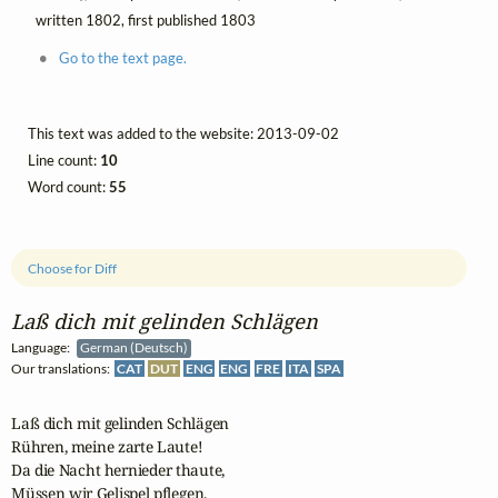
written 1802, first published 1803
Go to the text page.
This text was added to the website: 2013-09-02
Line count:
10
Word count:
55
Choose for Diff
Laß dich mit gelinden Schlägen
Language:
German (Deutsch)
Our translations:
CAT
DUT
ENG
ENG
FRE
ITA
SPA
Laß dich mit gelinden Schlägen

Rühren, meine zarte Laute!

Da die Nacht hernieder thaute,

Müssen wir Gelispel pflegen.
