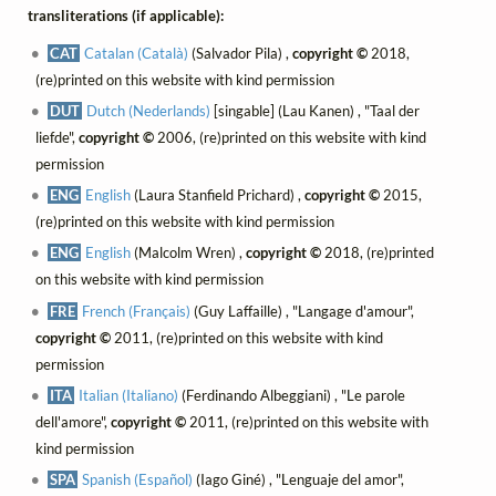
transliterations (if applicable):
CAT
Catalan (Català)
(Salvador Pila) ,
copyright ©
2018,
(re)printed on this website with kind permission
DUT
Dutch (Nederlands)
[singable] (Lau Kanen) , "Taal der
liefde",
copyright ©
2006, (re)printed on this website with kind
permission
ENG
English
(Laura Stanfield Prichard) ,
copyright ©
2015,
(re)printed on this website with kind permission
ENG
English
(Malcolm Wren) ,
copyright ©
2018, (re)printed
on this website with kind permission
FRE
French (Français)
(Guy Laffaille) , "Langage d'amour",
copyright ©
2011, (re)printed on this website with kind
permission
ITA
Italian (Italiano)
(Ferdinando Albeggiani) , "Le parole
dell'amore",
copyright ©
2011, (re)printed on this website with
kind permission
SPA
Spanish (Español)
(Iago Giné) , "Lenguaje del amor",