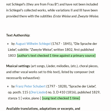
not Schlegel's (they are from Frau B*) and have not been included
in Schlegel's collected works, while variations II and III have been
provided there with the subtitles
Erste Weise
and
Zweyte Weise
.
Text Authorship:
by
August Wilhelm Schlegel
(1767 - 1845), "Die Sprache der
Liebe", subtitle: "Zweyte Weise", written 1802, first published
1803
[author's text checked 1 time against a primary source]
Musical settings
(art songs, Lieder, mélodies, (etc.), choral pieces,
and other vocal works set to this text), listed by composer (not
necessarily exhaustive):
by
Franz Peter Schubert
(1797 - 1828), "Sprache der Liebe",
op. posth. 115 (
Drei Lieder
) no. 3, D 410 (1816), published 1829,
stanza 1 [ voice, piano ]
[sung text checked 1 time]
Available translations, adaptations or excerpts, and