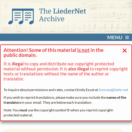
MENU
×
Attention! Some of this material
is not
in the
public domain.
It is
illegal
to copy and distribute our copyright-protected
material without permission. It is
also illegal
to reprint copyright
texts or translations without the name of the author or
translator.
To inquire about permissions and rates, contact Emily Ezust at
licenses@
lieder.
net
If you wish to reprint translations, please make sure you include the
names of the
translators
in your email. They are below each translation.
Note: You
must
use the copyright symbol © when you reprint copyright-
protected material.