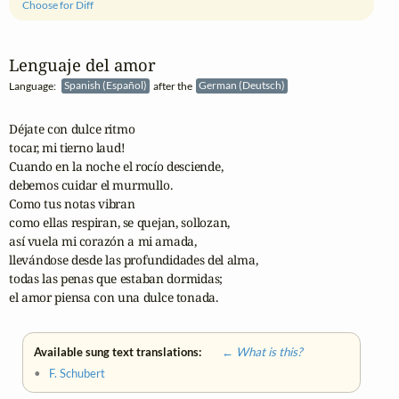
Choose for Diff
Lenguaje del amor
Language:
Spanish (Español)
after the
German (Deutsch)
Déjate con dulce ritmo

tocar, mi tierno laud!

Cuando en la noche el rocío desciende,

debemos cuidar el murmullo.

Como tus notas vibran

como ellas respiran, se quejan, sollozan,

así vuela mi corazón a mi amada,

llevándose desde las profundidades del alma,

todas las penas que estaban dormidas;

el amor piensa con una dulce tonada.
Available sung text translations:
← What is this?
•
F. Schubert