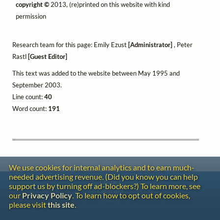
copyright ©
2013, (re)printed on this website with kind
permission
Research team for this page: Emily Ezust
[Administrator]
, Peter
Rastl
[Guest Editor]
This text was added to the website between May 1995 and
September 2003.
Line count:
40
Word count:
191
We use cookies for internal analytics and to earn much-
needed advertising revenue. (Did you know you can help
Contact
support us by turning off ad-blockers?) To learn more, see
Copyright
our
Privacy Policy
. To learn how to opt out of cookies,
Privacy
please visit
this site
.