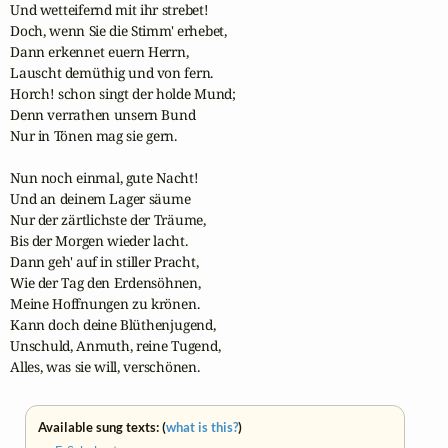
Und wetteifernd mit ihr strebet!

Doch, wenn Sie die Stimm' erhebet,

Dann erkennet euern Herrn,

Lauscht demüthig und von fern.

Horch! schon singt der holde Mund;

Denn verrathen unsern Bund

Nur in Tönen mag sie gern.

Nun noch einmal, gute Nacht!

Und an deinem Lager säume

Nur der zärtlichste der Träume,

Bis der Morgen wieder lacht.

Dann geh' auf in stiller Pracht,

Wie der Tag den Erdensöhnen,

Meine Hoffnungen zu krönen.

Kann doch deine Blüthenjugend,

Unschuld, Anmuth, reine Tugend,

Alles, was sie will, verschönen.
Available sung texts: (
what is this?
)