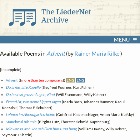
MENU
Available Poems in
Advent
(by
Rainer Maria Rilke
)
[Incomplete]
Advent
([
more than ten composers
])
ENG
ENG
Du arme, alte Kapelle
(Siegfried Fournes, Kurt Pahlen)
Du hast so grosse Augen, Kind
(Will Eisenmann, Willy Kehrer)
Fremd ist, was deine Lippen sagen
(Maria Bach, Johannes Bammer, Raoul
Koczalski, Thomas F. Schubert)
Lehnen im Abendgarten beide
(Gottfried Katzenschlager, Anton Maria Klafsky)
Manchmal fühlt sie
(Birgitta Lutz, Thorsten Schmid-Kapfenburg)
Mir war so weh. Ich sah Dich blass und bang
(William Hawley, Willy Kehrer,
Seymour J. Shifrin)